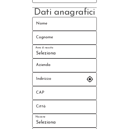
Dati anagrafici
Nome
Cognome
Anno di nascita
Azienda
my_location
Indirizzo
CAP
Città
Nazione