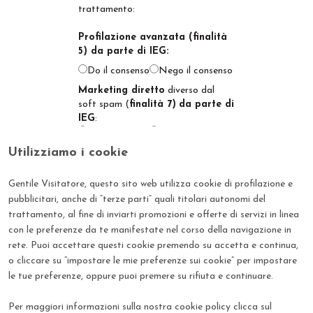
trattamento:
Profilazione avanzata (finalità
5) da parte di IEG:
Do il consenso
Nego il consenso
Marketing diretto
diverso dal
soft spam (
finalità 7)
da parte di
IEG
:
Do il consenso
Nego il consenso
Cessione dei dati da IEG a
Utilizziamo i cookie
società o soggetti terzi
partners
di IEG
e/o delle Società
Gentile Visitatore, questo sito web utilizza cookie di profilazione e
Controllate,
per successive loro
pubblicitari, anche di “terze parti” quali titolari autonomi del
autonome azioni di marketing
trattamento, al fine di inviarti promozioni e offerte di servizi in linea
diretto (
finalità 8a
):
con le preferenze da te manifestate nel corso della navigazione in
Do il consenso
Nego il consenso
Cessione dei dati da IEG a
rete. Puoi accettare questi cookie premendo su accetta e continua,
piattaforme di social network
,
o cliccare su “impostare le mie preferenze sui cookie” per impostare
per successive loro azioni di
le tue preferenze, oppure puoi premere su rifiuta e continuare.
determinazione - a partire
dall’analisi del/i profilo/i social
Per maggiori informazioni sulla nostra cookie policy clicca sul