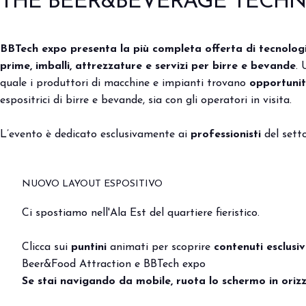
THE BEER&BEVERAGE TECH
Eventi e aree tematiche
Innovation District
International Horeca Meeting
BBTech expo
presenta la più completa offerta
di tecnologi
Programma eventi
prime, imballi, attrezzature
e servizi per birre e bevande
.
quale i produttori di macchine
e impianti trovano
opportuni
Eventi espositori
espositrici di birre e bevande,
sia con gli operatori in visita.
MEDIA ROOM
News e comunicati stampa
L’evento è dedicato esclusivamente ai
professionisti
del setto
Contatti
Per accreditarsi
NUOVO LAYOUT ESPOSITIVO
Servizi per i media
Download loghi e immagini
Ci spostiamo nell'Ala Est del quartiere fieristico.
CATALOGO
Clicca sui
puntini
animati per scoprire
contenuti esclusiv
Catalogo espositori 2026
Beer&Food Attraction e BBTech expo
Se stai navigando da mobile, ruota lo schermo in orizz
Porta il tuo business al centro dell’innova