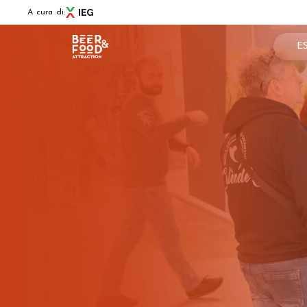
A cura di:
E
Pren
Menù
Per
BEER&FOOD ATTRACTION
Info
Edizione 2027
Settori espositivi
Are
Contatti
Partner e collaborazioni
News
BBTECH EXPO
Edizione 2027
VISITA