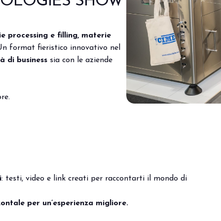
NOLOGIES SHOW
e processing e filling,
materie
Un format fieristico innovativo
nel
tà
di business
sia con le aziende
re.
i
: testi, video e link creati per raccontarti il mondo di
ontale per un’esperienza migliore.
zione Out of Home.
Vivi l’esperienza che anti