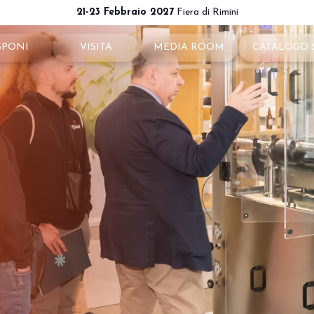
21-23 Febbraio 2027
Fiera di Rimini
SPONI
VISITA
MEDIA ROOM
CATALOGO 
ota il tuo stand
Perché visitare
News e comunicati
ché esporre
Ticket e info
Info e contatti
 utili
Come arrivare
Per accreditarsi
a riservata
Rimini - hotel e informazioni
Servizi per i Media
Download loghi e immagini