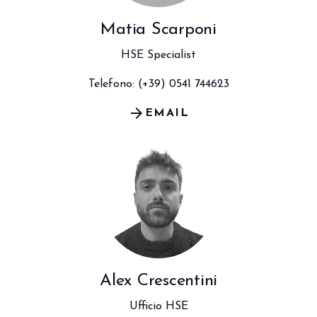
Matia Scarponi
HSE Specialist
Telefono: (+39) 0541 744623
arrow_forward
EMAIL
Alex Crescentini
Ufficio HSE