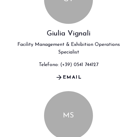
Giulia Vignali
Facility Management & Exhibition Operations
Specialist
Telefono: (+39) 0541 744127
arrow_forward
EMAIL
MS