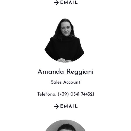
arrow_forward
EMAIL
Amanda Reggiani
Sales Account
Telefono: (+39) 0541 744321
arrow_forward
EMAIL