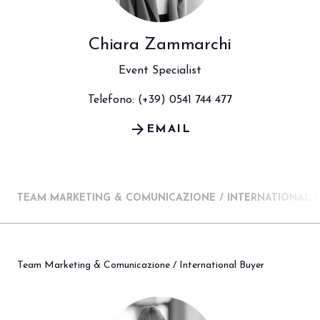
Chiara Zammarchi
Event Specialist
Telefono: (+39) 0541 744 477
arrow_forward
EMAIL
TEAM MARKETING & COMUNICAZIONE / INTERNATIONAL 
Team Marketing & Comunicazione / International Buyer