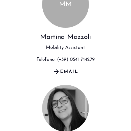
MM
Martina Mazzoli
Mobility Assistant
Telefono: (+39) 0541 744279
arrow_forward
EMAIL