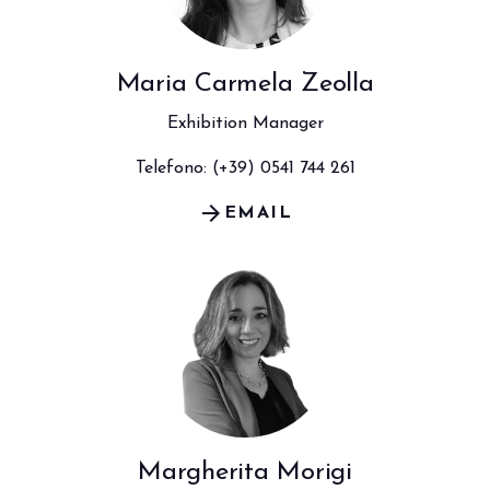
arrow_circle_right
PRENOTA IL TUO STAND
S
Maria Carmela Zeolla
Exhibition Manager
person
AREA RISERVATA VISITATORI
Telefono: (+39) 0541 744 261
arrow_forward
EMAIL
IT
EN
A cura di:
Margherita Morigi