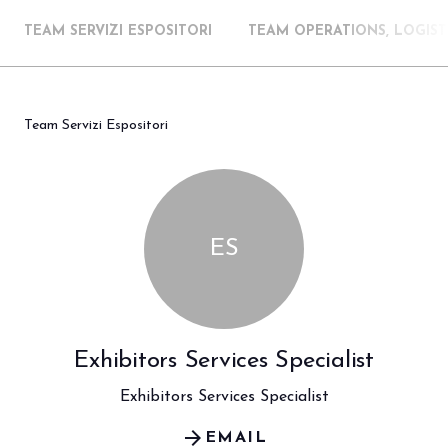
TEAM SERVIZI ESPOSITORI
TEAM OPERATIONS, LOGIST
Team Servizi Espositori
ES
Exhibitors Services Specialist
Exhibitors Services Specialist
arrow_forward
EMAIL