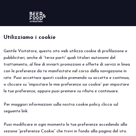
Utilizziamo i cookie
Gentile Visitatore, questo sito web utilizza cookie di profilazione e
BEER&FOOD ATTRACTION
VISITA
pubblicitari, anche di “terze parti” quali titolari autonomi del
Edizione 2027
Perché visitare
trattamento, al fine di inviarti promozioni e offerte di servizi in linea
Settori espositivi
Info utili
Contatti
Area riservata
con le preferenze da te manifestate nel corso della navigazione in
ESPONI
EVENTI
rete. Puoi accettare questi cookie premendo su accetta e continua,
Perché esporre
Eventi e progetti speciali
o cliccare su “impostare le mie preferenze sui cookie” per impostare
Prenota il tuo stand
le tue preferenze, oppure puoi premere su rifiuta e continuare.
Info Utili
Per maggiori informazioni sulla nostra cookie policy clicca sul
seguente
link
.
Puoi modificare in ogni momento le tue preferenze accedendo alla
sezione “preferenze Cookie” che trovi in fondo alla pagina del sito.