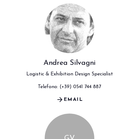
Andrea Silvagni
Logistic & Exhibition Design Specialist
Telefono: (+39) 0541 744 887
arrow_forward
EMAIL
GV