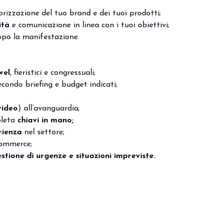
orizzazione del tuo brand e dei tuoi prodotti;
ità
e comunicazione in linea con i tuoi obiettivi;
po la manifestazione.
vel
, fieristici e congressuali;
econdo briefing e budget indicati;
video
) all’avanguardia;
pleta
chiavi in mano;
rienza
nel settore;
ommerce;
stione di urgenze e situazioni impreviste.