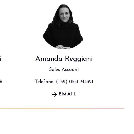
arrow_circle_right
i
Amanda Reggiani
Sales Account
96
Telefono: (+39) 0541 744321
arrow_forward
EMAIL