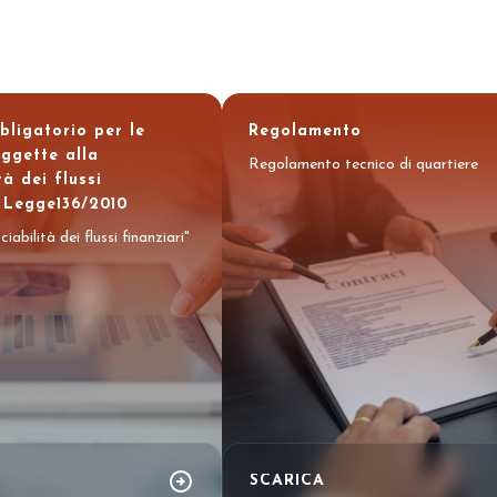
ligatorio per le
Regolamento
ggette alla
Regolamento tecnico di quartiere
tà dei flussi
. Legge136/2010
abilità dei flussi finanziari"
zione Out of Home.
Vivi l’esperienza che anti
arrow_circle_right
SCARICA