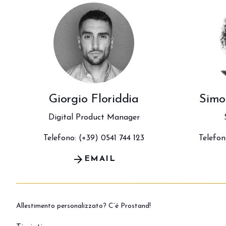
PRENOTA IL TUO STAND
Giorgio Floriddia
Simo
Digital Product Manager
Telefono: (+39) 0541 744 123
Telefon
arrow_forward
EMAIL
Allestimento personalizzato? C’é Prostand!