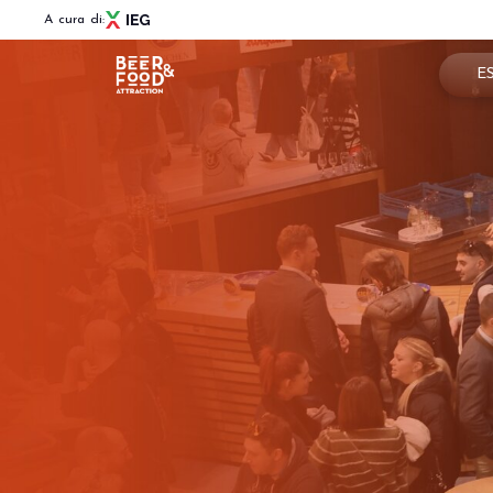
A cura di:
E
Pren
Menù
Per
BEER&FOOD ATTRACTION
Info
Edizione 2027
Settori espositivi
Are
Contatti
Partner e collaborazioni
News
BBTECH EXPO
Edizione 2027
VISITA