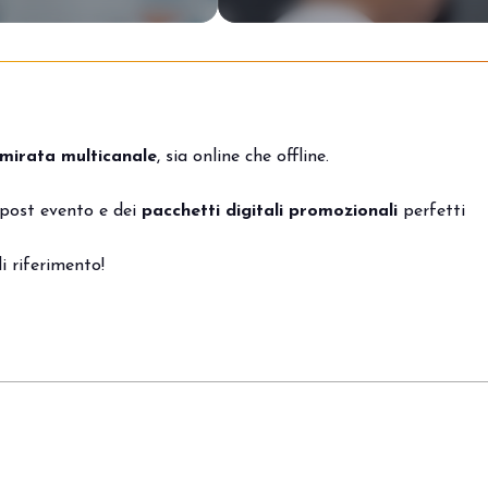
VISITA BEER&FOOD ATTRA
mirata multicanale
, sia online che offline.
 post evento e dei
pacchetti digitali promozionali
perfetti
i riferimento!