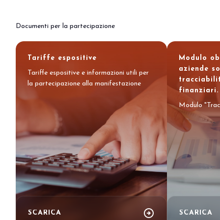
Eventi e aree tematiche
Innovation District
Documenti per la partecipazione
International Horeca Meeting
Programma eventi
Tariffe espositive
Modulo obb
Eventi espositori
aziende so
Tariffe espositive e informazioni utili per
tracciabili
MEDIA ROOM
la partecipazione alla manifestazione
finanziari
News e comunicati stampa
Modulo "Tracci
Contatti
Per accreditarsi
Servizi per i media
Download loghi e immagini
CATALOGO
Catalogo espositori 2026
Porta il tuo business al centro dell’innova
arrow_circle_right
SCARICA
SCARICA