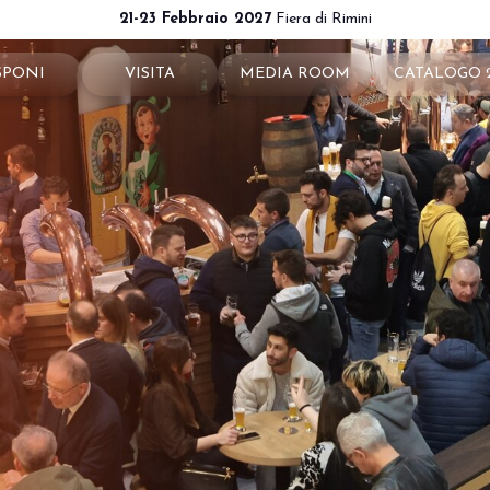
21-23 Febbraio 2027
Fiera di Rimini
SPONI
VISITA
MEDIA ROOM
CATALOGO 
ota il tuo stand
Perché visitare
News e comunicati
ché esporre
Ticket e info
Info e contatti
 utili
Come arrivare
Per accreditarsi
a riservata
Rimini - hotel e informazioni
Servizi per i Media
Download loghi e immagini