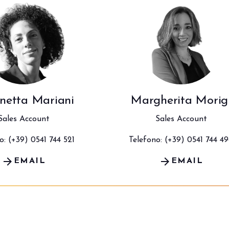
arrow_circle_right
SCOPRI I DETTAGLI
netta Mariani
Margherita Morig
Sales Account
Sales Account
o: (+39) 0541 744 521
Telefono: (+39) 0541 744 4
arrow_forward
arrow_forward
EMAIL
EMAIL