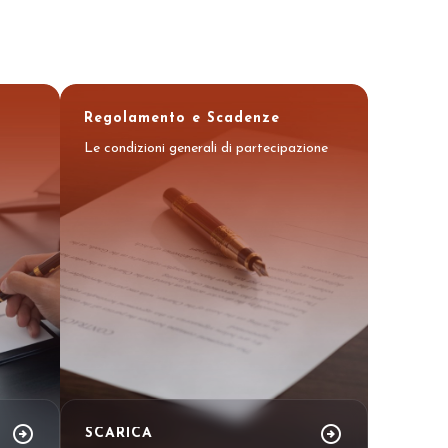
Regolamento e Scadenze
Le condizioni generali di partecipazione
arrow_drop_down
arrow_drop_down
cipa il futuro del foodservice.
arrow_circle_right
arrow_circle_right
SCARICA