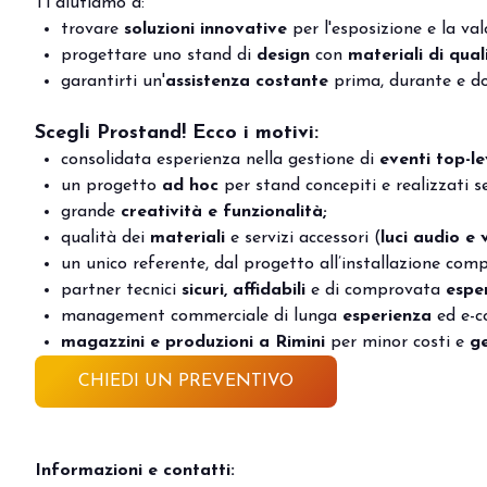
Ti aiutiamo a:
trovare
soluzioni innovative
per l'esposizione e la val
progettare uno stand di
design
con
materiali di qual
garantirti un'
assistenza costante
prima, durante e do
Scegli Prostand! Ecco i motivi:
consolidata esperienza nella gestione di
eventi top-le
un progetto
ad hoc
per stand concepiti e realizzati s
grande
creatività e funzionalità;
qualità dei
materiali
e servizi accessori (
luci audio e 
un unico referente, dal progetto all’installazione com
partner tecnici
sicuri, affidabili
e di comprovata
espe
management commerciale di lunga
esperienza
ed e-c
magazzini e produzioni a Rimini
per minor costi e
ge
CHIEDI UN PREVENTIVO
Informazioni e contatti: