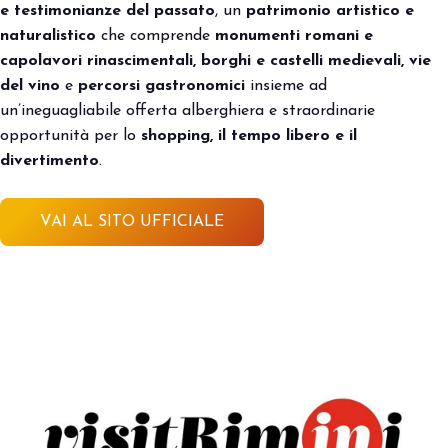
e testimonianze del passato
, un
patrimonio artistico e
naturalistico
che comprende
monumenti romani e
capolavori rinascimentali, borghi e castelli medievali, vie
arrow_circle_right
PRENOTA IL TUO STAND
S
del vino
e
percorsi gastronomici
insieme ad
un’ineguagliabile offerta alberghiera e straordinarie
opportunità per lo
shopping, il tempo libero e il
person
AREA RISERVATA VISITATORI
divertimento
.
IT
EN
A cura di:
VAI AL SITO UFFICIALE