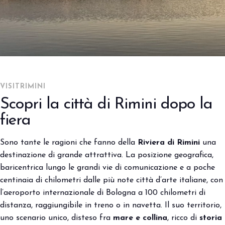
Porta il tuo business al centro
V
dell’innovazione Out of Home.
d
DIVENTA UN ESPOSITORE
V
ORGANIZZA IL TUO SOGGIORNO
Rimini: hotel e informazioni
VISITRIMINI
Scopri la città di Rimini dopo la
fiera
arrow_right
arrow_right
home
Visitare
scopri rimini
Sono tante le ragioni che fanno della
Riviera di Rimini
una
destinazione di grande attrattiva. La posizione geografica,
baricentrica lungo le grandi vie di comunicazione e a poche
centinaia di chilometri dalle più note città d’arte italiane, con
l’aeroporto internazionale di Bologna a 100 chilometri di
distanza, raggiungibile in treno o in navetta. Il suo territorio,
uno scenario unico, disteso fra
mare e collina
, ricco di
storia