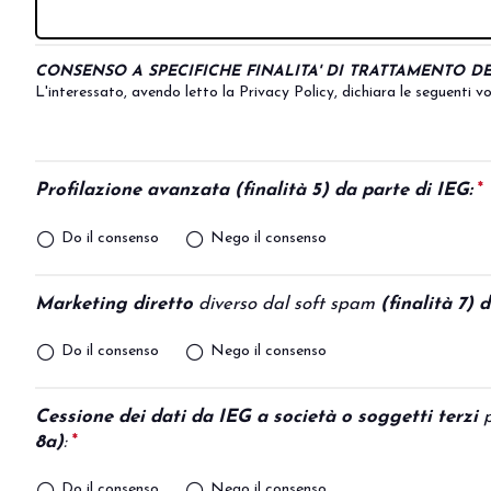
DIVENTA UN ESPOSITORE
CONSENSO A SPECIFICHE FINALITA' DI TRATTAMENTO DE
L'interessato, avendo letto la
Privacy Policy
, dichiara le seguenti v
Profilazione avanzata (finalità 5) da parte di IEG:
*
Do il consenso
Nego il consenso
Marketing diretto
diverso dal soft spam
(finalità 7) 
Do il consenso
Nego il consenso
Cessione dei dati da IEG a società o soggetti terzi
p
8a)
:
*
This question is required.
Do il consenso
Nego il consenso