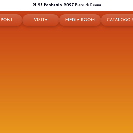
21-23 Febbraio 2027
Fiera di Rimini
SPONI
VISITA
MEDIA ROOM
CATALOGO 
ota il tuo stand
Perché visitare
News e comunicati
ché esporre
Ticket e info
Info e contatti
 utili
Come arrivare
Per accreditarsi
a riservata
Rimini - hotel e informazioni
Servizi per i Media
Download loghi e immagini