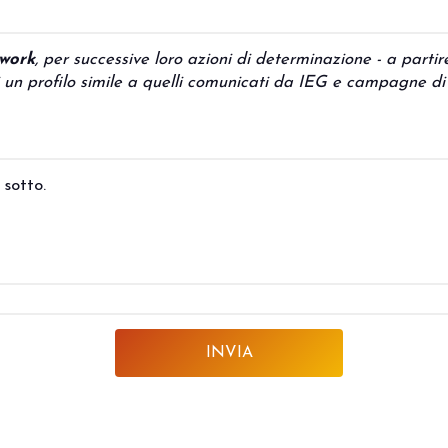
twork
, per successive loro azioni di determinazione - a partire d
nti un profilo simile a quelli comunicati da IEG e campagne di
 sotto.
arrow_circle_right
SCOPRI I DETTAGLI