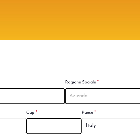
question is required.
Ragione Sociale
*
This question is re
question is
Cap
*
This question is
Paese
*
This question is requ
red.
required.