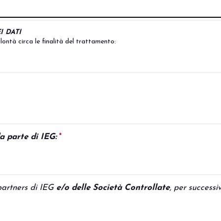
VISITA BEER&FOOD ATTRA
I DATI
olontà circa le finalità del trattamento:
This question is required.
da parte di IEG:
*
This question is required.
artners di IEG
e/o delle Società Controllate
, per success