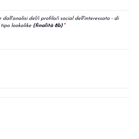
all'analisi del/i profilo/i social dell'interessato - di
 tipo lookalike
(finalità 8b)
*
This question is
required.
arrow_circle_right