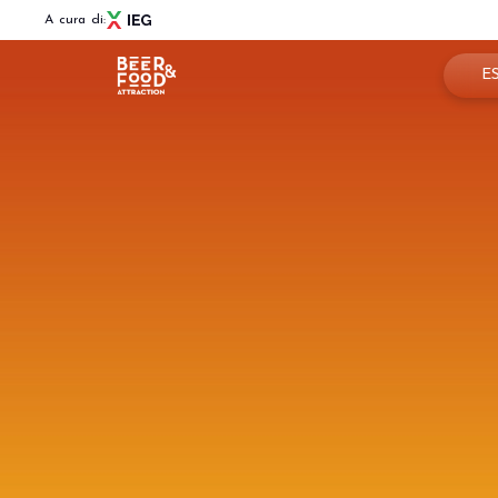
A cura di:
E
Pren
Menù
Per
BEER&FOOD ATTRACTION
Info
Edizione 2027
Settori espositivi
Are
Contatti
Partner e collaborazioni
News
BBTECH EXPO
Edizione 2027
VISITA