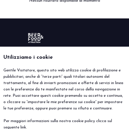
Nessun risultato disponibile al momento
arrow_circle_right
PRENOTA IL TUO STAND
S
person
AREA RISERVATA VISITATORI
Utilizziamo i cookie
IT
EN
A cura di:
Gentile Visitatore, questo sito web utilizza cookie di profilazione e
BEER&FOOD ATTRACTION
VISITA
pubblicitari, anche di “terze parti” quali titolari autonomi del
Edizione 2027
Perché visitare
trattamento, al fine di inviarti promozioni e offerte di servizi in linea
Settori espositivi
Info utili
Contatti
Area riservata
con le preferenze da te manifestate nel corso della navigazione in
ESPONI
EVENTI
rete. Puoi accettare questi cookie premendo su accetta e continua,
Perché esporre
Eventi e progetti speciali
o cliccare su “impostare le mie preferenze sui cookie” per impostare
Prenota il tuo stand
le tue preferenze, oppure puoi premere su rifiuta e continuare.
Info Utili
Per maggiori informazioni sulla nostra cookie policy clicca sul
seguente
link
.