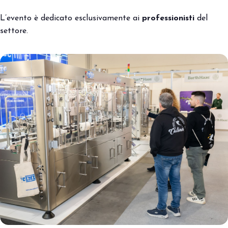
L’evento è dedicato esclusivamente ai
professionisti
del
settore.
arrow_circle_right
PRENOTA IL TUO STAND
S
person
AREA RISERVATA VISITATORI
IT
EN
A cura di: