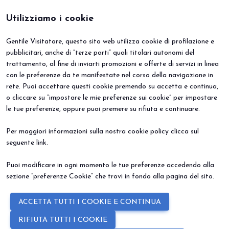
Utilizziamo i cookie
Gentile Visitatore, questo sito web utilizza cookie di profilazione e
BEER&FOOD ATTRACTION
VISITA
pubblicitari, anche di “terze parti” quali titolari autonomi del
Edizione 2027
Perché visitare
trattamento, al fine di inviarti promozioni e offerte di servizi in linea
Settori espositivi
Info utili
Contatti
Area riservata
con le preferenze da te manifestate nel corso della navigazione in
ESPONI
EVENTI
rete. Puoi accettare questi cookie premendo su accetta e continua,
Perché esporre
Eventi e progetti speciali
o cliccare su “impostare le mie preferenze sui cookie” per impostare
Prenota il tuo stand
le tue preferenze, oppure puoi premere su rifiuta e continuare.
Info Utili
Per maggiori informazioni sulla nostra cookie policy clicca sul
seguente
link
.
Puoi modificare in ogni momento le tue preferenze accedendo alla
sezione “preferenze Cookie” che trovi in fondo alla pagina del sito.
© 2026
ITALIAN EXHIBITION GROUP SpA - Via Emilia 155, 47921 Rimini
ACCETTA TUTTI I COOKIE E CONTINUA
(Italy) - Registro Imprese Rimini e C.F./P.I. 00139440408 - Cap. Soc.
52.214.897 i.v. -
Copyright & disclaimer
-
Privacy Policy
-
Cookie
RIFIUTA TUTTI I COOKIE
Policy
-
Preferenze Cookie