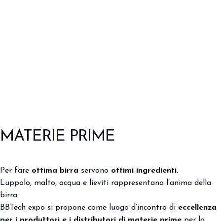
MATERIE PRIME
Per fare
ottima birra
servono
ottimi ingredienti
.
Luppolo, malto, acqua e lieviti rappresentano l’anima della
birra.
BBTech expo si propone come luogo d’incontro di
eccellenza
per i produttori e i distributori di materie prime
per la