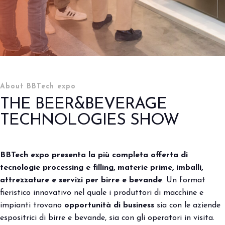
Porta il tuo business al centro
V
dell’innovazione Out of Home.
d
DIVENTA UN ESPOSITORE
V
BBTech expo: tecnologie e
innovazione per la filiera
About BBTech expo
THE BEER&BEVERAGE
delle birre e bevande
TECHNOLOGIES SHOW
arrow_right
home
Edizione 2026
BBTech expo
presenta la più completa offerta
di
tecnologie processing e filling,
materie prime, imballi,
attrezzature
e servizi per birre e bevande
.
Un format
fieristico innovativo
nel quale i produttori di macchine
e
impianti trovano
opportunità
di business
sia con le aziende
espositrici di birre e bevande,
sia con gli operatori in visita.