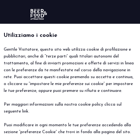
Utilizziamo i cookie
Gentile Visitatore, questo sito web utilizza cookie di profilazione e
BEER&FOOD ATTRACTION
VISITA
Presa visione Privacy Policy
pubblicitari, anche di “terze parti” quali titolari autonomi del
Edizione 2027
Perché visitare
trattamento, al fine di inviarti promozioni e offerte di servizi in linea
Settori espositivi
Info utili
Contatti
Area riservata
con le preferenze da te manifestate nel corso della navigazione in
ESPONI
EVENTI
rete. Puoi accettare questi cookie premendo su accetta e continua,
Perché esporre
Eventi e progetti speciali
o cliccare su “impostare le mie preferenze sui cookie” per impostare
Prenota il tuo stand
le tue preferenze, oppure puoi premere su rifiuta e continuare.
Info Utili
Per maggiori informazioni sulla nostra cookie policy clicca sul
seguente
link
.
Puoi modificare in ogni momento le tue preferenze accedendo alla
sezione “preferenze Cookie” che trovi in fondo alla pagina del sito.