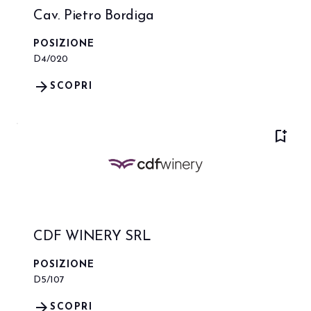
Cav. Pietro Bordiga
POSIZIONE
D4/020
arrow_forward
SCOPRI
bookmark_add
CDF WINERY SRL
POSIZIONE
D5/107
arrow_forward
SCOPRI