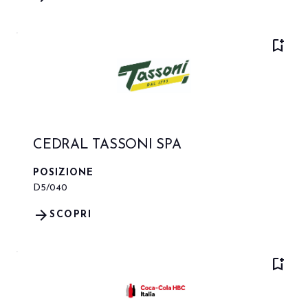
bookmark_add
CEDRAL TASSONI SPA
POSIZIONE
D5/040
arrow_forward
SCOPRI
bookmark_add