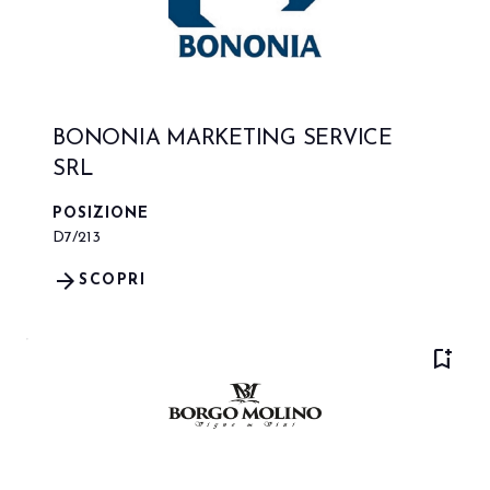
BONONIA MARKETING SERVICE
SRL
POSIZIONE
D7/213
arrow_forward
SCOPRI
bookmark_add