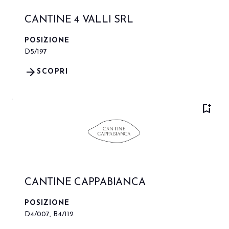
CANTINE 4 VALLI SRL
POSIZIONE
D5/197
arrow_forward
SCOPRI
bookmark_add
CANTINE CAPPABIANCA
POSIZIONE
D4/007, B4/112