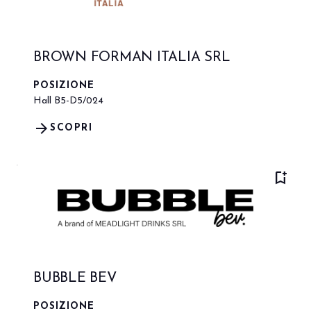
BROWN FORMAN ITALIA SRL
POSIZIONE
Hall B5-D5/024
arrow_forward
SCOPRI
bookmark_add
BUBBLE BEV
POSIZIONE