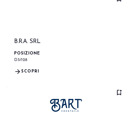
B.R.A. SRL
POSIZIONE
D3/128
arrow_forward
SCOPRI
bookmark_add