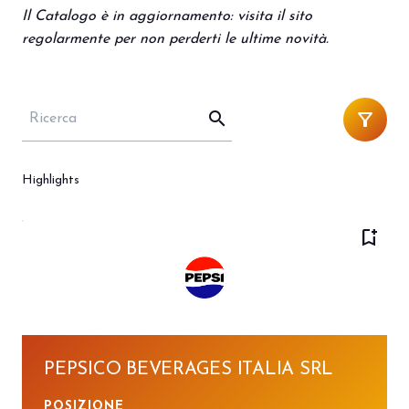
Porta il tuo business al centro
V
Il Catalogo è in aggiornamento: visita il sito
dell’innovazione Out of Home.
d
regolarmente per non perderti le ultime novità.
DIVENTA UN ESPOSITORE
V
search
filter_alt
Highlights
bookmark_add
PEPSICO BEVERAGES ITALIA SRL
POSIZIONE