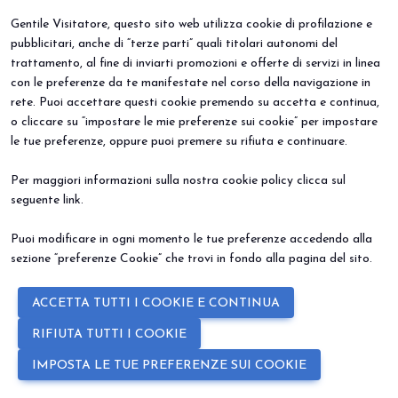
Gentile Visitatore, questo sito web utilizza cookie di profilazione e
pubblicitari, anche di “terze parti” quali titolari autonomi del
trattamento, al fine di inviarti promozioni e offerte di servizi in linea
BEER&FOOD ATTRACTION
VISITA
con le preferenze da te manifestate nel corso della navigazione in
Edizione 2027
Perché visitare
rete. Puoi accettare questi cookie premendo su accetta e continua,
Settori espositivi
Info utili
o cliccare su “impostare le mie preferenze sui cookie” per impostare
Contatti
Area riservata
le tue preferenze, oppure puoi premere su rifiuta e continuare.
ESPONI
EVENTI
Perché esporre
Eventi e progetti speciali
Prenota il tuo stand
Per maggiori informazioni sulla nostra cookie policy clicca sul
Info Utili
seguente
link
.
Puoi modificare in ogni momento le tue preferenze accedendo alla
sezione “preferenze Cookie” che trovi in fondo alla pagina del sito.
ACCETTA TUTTI I COOKIE E CONTINUA
RIFIUTA TUTTI I COOKIE
© 2026
ITALIAN EXHIBITION GROUP SpA - Via Emilia 155, 47921 Rimini
(Italy) - Registro Imprese Rimini e C.F./P.I. 00139440408 - Cap. Soc.
IMPOSTA LE TUE PREFERENZE SUI COOKIE
52.214.897 i.v. -
Copyright & disclaimer
-
Privacy Policy
-
Cookie
Policy
-
Preferenze Cookie