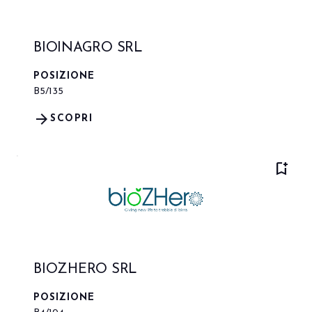
BIOINAGRO SRL
POSIZIONE
B5/135
arrow_forward
SCOPRI
bookmark_add
BIOZHERO SRL
POSIZIONE