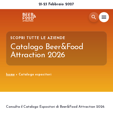
21-23 Febbraio 2027
search
menu
Menù
arrow_right
SCOPRI TUTTE LE AZIENDE
Catalogo Beer&Food
Esponi
arrow_right
Attraction 2026
Visita
arrow_right
arrow_right
home
Catalogo espositori
Media Room
arrow_right
CATALOGO 2026
Consulta il Catalogo Espositori di Beer&Food Attraction 2026.