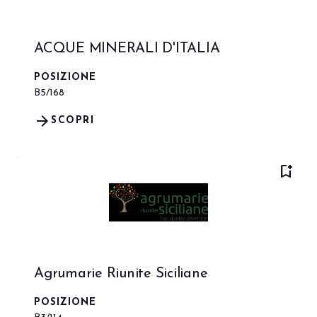
ACQUE MINERALI D'ITALIA
POSIZIONE
B5/168
arrow_forward
SCOPRI
bookmark_add
Agrumarie Riunite Siciliane
POSIZIONE