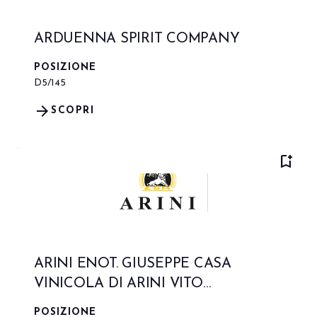
ARDUENNA SPIRIT COMPANY
POSIZIONE
D5/145
arrow_forward
SCOPRI
bookmark_add
ARINI ENOT. GIUSEPPE CASA
VINICOLA DI ARINI VITO
ROMUALDO SAS
POSIZIONE