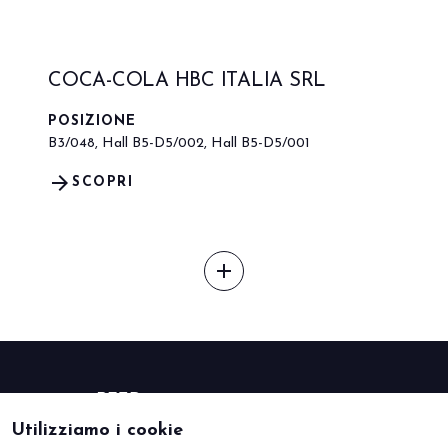
COCA-COLA HBC ITALIA SRL
POSIZIONE
B3/048, Hall B5-D5/002, Hall B5-D5/001
arrow_forward
SCOPRI
add
Utilizziamo i cookie