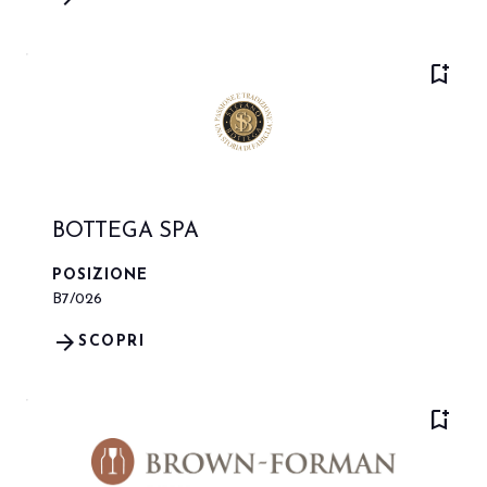
bookmark_add
BOTTEGA SPA
POSIZIONE
B7/026
arrow_forward
SCOPRI
bookmark_add