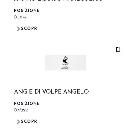
POSIZIONE
D5/147
arrow_forward
SCOPRI
bookmark_add
ANGIE DI VOLPE ANGELO
POSIZIONE
D7/222
arrow_forward
SCOPRI