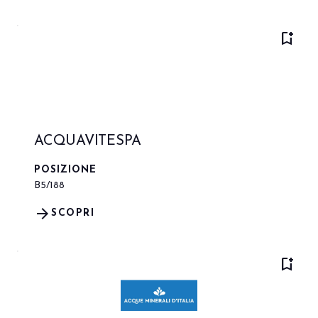
bookmark_add
ACQUAVITESPA
POSIZIONE
B5/188
arrow_forward
SCOPRI
bookmark_add