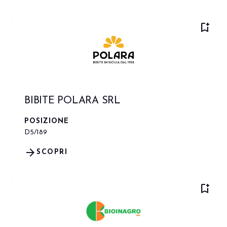
bookmark_add
BIBITE POLARA SRL
POSIZIONE
D5/189
arrow_forward
SCOPRI
bookmark_add