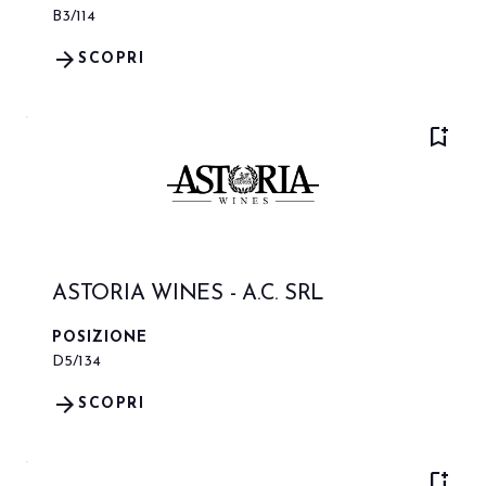
B3/114
arrow_forward
SCOPRI
bookmark_add
ASTORIA WINES - A.C. SRL
POSIZIONE
D5/134
arrow_forward
SCOPRI
bookmark_add