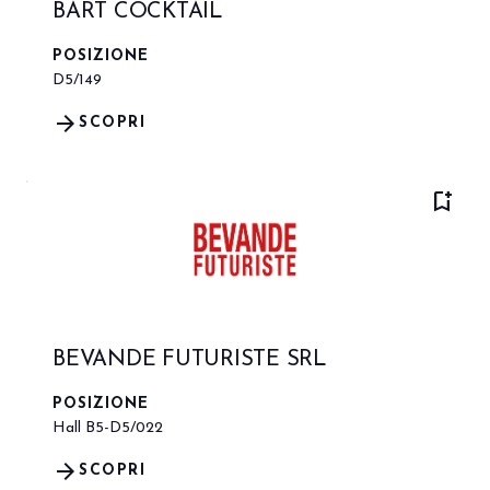
BART COCKTAIL
POSIZIONE
D5/149
arrow_forward
SCOPRI
bookmark_add
BEVANDE FUTURISTE SRL
POSIZIONE
Hall B5-D5/022
arrow_forward
SCOPRI