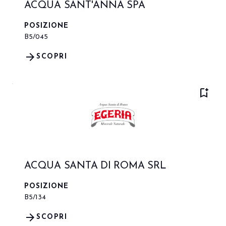
ACQUA SANT'ANNA SPA
POSIZIONE
B5/045
arrow_forward
SCOPRI
bookmark_add
ACQUA SANTA DI ROMA SRL
POSIZIONE
B5/134
arrow_forward
SCOPRI