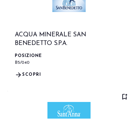
ACQUA MINERALE SAN
BENEDETTO S.P.A.
POSIZIONE
B5/040
arrow_forward
SCOPRI
bookmark_add