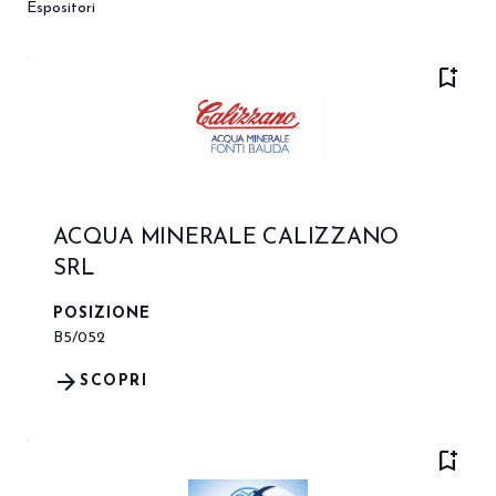
Espositori
bookmark_add
ACQUA MINERALE CALIZZANO
SRL
POSIZIONE
B5/052
arrow_forward
SCOPRI
bookmark_add