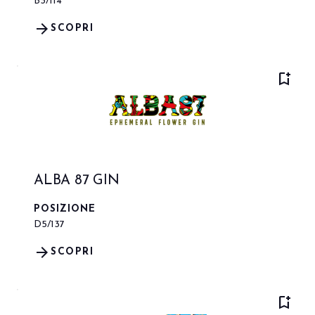
B3/114
arrow_forward
SCOPRI
bookmark_add
ALBA 87 GIN
POSIZIONE
D5/137
arrow_forward
SCOPRI
bookmark_add