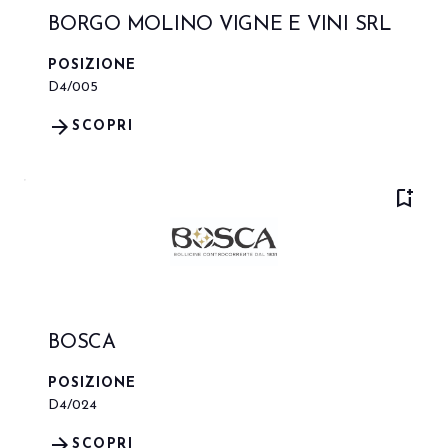
BORGO MOLINO VIGNE E VINI SRL
POSIZIONE
D4/005
arrow_forward
SCOPRI
bookmark_add
BOSCA
POSIZIONE
D4/024
arrow_forward
SCOPRI