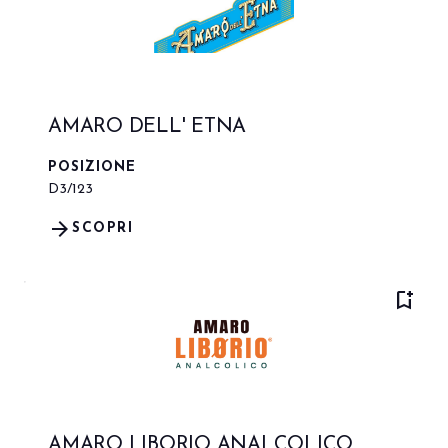
AMARO DELL' ETNA
POSIZIONE
D3/123
arrow_forward
SCOPRI
bookmark_add
AMARO LIBORIO ANALCOLICO