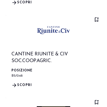
arrow_forward
SCOPRI
bookmark_add
CANTINE RIUNITE & CIV
SOC.COOP.AGRIC.
POSIZIONE
B5/048
arrow_forward
SCOPRI
bookmark_add