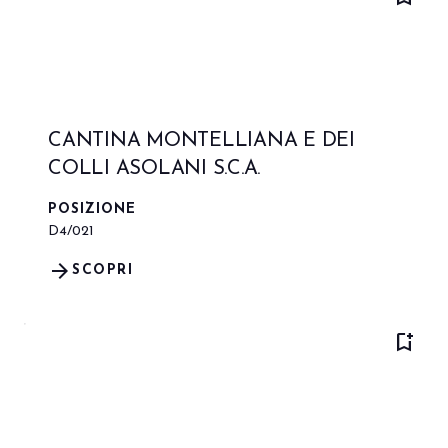
CANTINA MONTELLIANA E DEI
COLLI ASOLANI S.C.A.
POSIZIONE
D4/021
arrow_forward
SCOPRI
bookmark_add