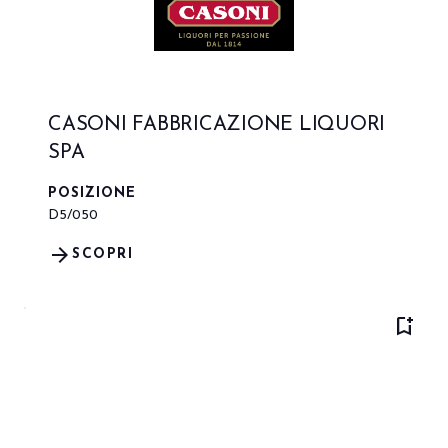
CASONI FABBRICAZIONE LIQUORI
SPA
POSIZIONE
D5/050
arrow_forward
SCOPRI
bookmark_add