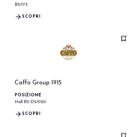
B5/173
arrow_forward
SCOPRI
bookmark_add
Caffo Group 1915
POSIZIONE
Hall B5-D5/020
arrow_forward
SCOPRI
bookmark_add