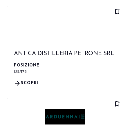
bookmark_add
ANTICA DISTILLERIA PETRONE SRL
POSIZIONE
D5/175
arrow_forward
SCOPRI
bookmark_add