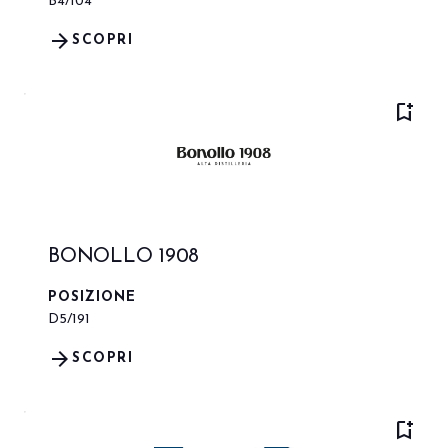
B4/104
arrow_forward
SCOPRI
bookmark_add
BONOLLO 1908
POSIZIONE
D5/191
arrow_forward
SCOPRI
bookmark_add