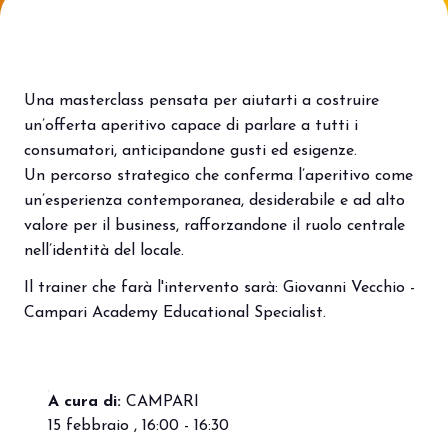
Porta il tuo business al centro
V
dell’innovazione Out of Home.
d
DIVENTA UN ESPOSITORE
V
Una masterclass pensata per aiutarti a costruire
un’offerta aperitivo capace di parlare a tutti i
consumatori, anticipandone gusti ed esigenze.
Un percorso strategico che conferma l’aperitivo come
un’esperienza contemporanea, desiderabile e ad alto
valore per il business, rafforzandone il ruolo centrale
nell’identità del locale.
Il trainer che farà l'intervento sarà: Giovanni Vecchio -
Campari Academy Educational Specialist.
A cura di:
CAMPARI
15 febbraio , 16:00 - 16:30