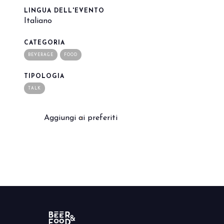
LINGUA DELL'EVENTO
Italiano
arrow_circle_right
PRENOTA IL TUO STAND
S
CATEGORIA
BEVERAGE
FOOD
person
AREA RISERVATA VISITATORI
TIPOLOGIA
TALK
IT
EN
A cura di:
Aggiungi ai preferiti