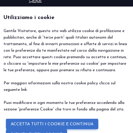
Utilizziamo i cookie
Gentile Visitatore, questo sito web utilizza cookie di profilazione e
BEER&FOOD ATTRACTION
VISITA
pubblicitari, anche di “terze parti” quali titolari autonomi del
Edizione 2027
Perché visitare
trattamento, al fine di inviarti promozioni e offerte di servizi in linea
Settori espositivi
Info utili
Contatti
Area riservata
con le preferenze da te manifestate nel corso della navigazione in
ESPONI
EVENTI
rete. Puoi accettare questi cookie premendo su accetta e continua,
Perché esporre
Eventi e progetti speciali
o cliccare su “impostare le mie preferenze sui cookie” per impostare
Prenota il tuo stand
le tue preferenze, oppure puoi premere su rifiuta e continuare.
Info Utili
Per maggiori informazioni sulla nostra cookie policy clicca sul
seguente
link
.
Puoi modificare in ogni momento le tue preferenze accedendo alla
sezione “preferenze Cookie” che trovi in fondo alla pagina del sito.
© 2026
ITALIAN EXHIBITION GROUP SpA - Via Emilia 155, 47921 Rimini
ACCETTA TUTTI I COOKIE E CONTINUA
(Italy) - Registro Imprese Rimini e C.F./P.I. 00139440408 - Cap. Soc.