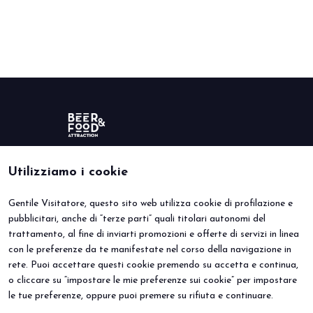
arrow_circle_right
PRENOTA IL TUO STAND
S
person
AREA RISERVATA VISITATORI
IT
EN
A cura di:
Utilizziamo i cookie
Gentile Visitatore, questo sito web utilizza cookie di profilazione e
BEER&FOOD ATTRACTION
VISITA
pubblicitari, anche di “terze parti” quali titolari autonomi del
Edizione 2027
Perché visitare
trattamento, al fine di inviarti promozioni e offerte di servizi in linea
Settori espositivi
Info utili
Contatti
Area riservata
con le preferenze da te manifestate nel corso della navigazione in
ESPONI
EVENTI
rete. Puoi accettare questi cookie premendo su accetta e continua,
Perché esporre
Eventi e progetti speciali
o cliccare su “impostare le mie preferenze sui cookie” per impostare
Prenota il tuo stand
le tue preferenze, oppure puoi premere su rifiuta e continuare.
Info Utili