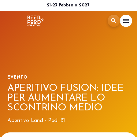
21-23 Febbraio 2027
search
menu
Menù
arrow_right
Esponi
arrow_right
EVENTO
Visita
arrow_right
APERITIVO FUSION: IDEE
PER AUMENTARE LO
Media Room
arrow_right
SCONTRINO MEDIO
CATALOGO 2026
Aperitivo Land - Pad. B1