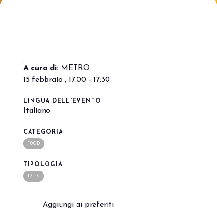
Porta il tuo business al centro
V
dell’innovazione Out of Home.
d
DIVENTA UN ESPOSITORE
V
A cura di:
METRO
15 febbraio , 17:00 - 17:30
LINGUA DELL'EVENTO
Italiano
CATEGORIA
FOOD
TIPOLOGIA
TALK
Aggiungi ai preferiti