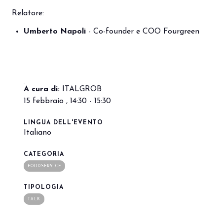
Relatore:
arrow_circle_right
Umberto Napoli
- Co-founder e COO Fourgreen
PRENOTA IL TUO STAND
S
person
AREA RISERVATA VISITATORI
A cura di:
ITALGROB
15 febbraio , 14:30 - 15:30
IT
EN
A cura di:
LINGUA DELL'EVENTO
Italiano
CATEGORIA
FOODSERVICE
TIPOLOGIA
TALK