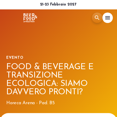
21-23 Febbraio 2027
search
menu
Menù
arrow_right
Esponi
arrow_right
EVENTO
FOOD & BEVERAGE E
Visita
arrow_right
TRANSIZIONE
ECOLOGICA: SIAMO
Media Room
arrow_right
DAVVERO PRONTI?
CATALOGO 2026
Horeca Arena - Pad. B5