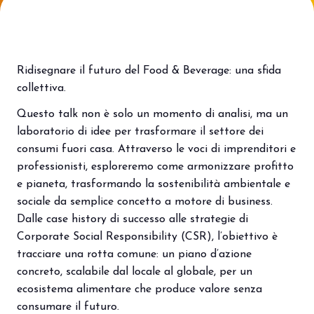
Porta il tuo business al centro
V
dell’innovazione Out of Home.
d
DIVENTA UN ESPOSITORE
V
Ridisegnare il futuro del Food & Beverage: una sfida
collettiva.
Questo talk non è solo un momento di analisi, ma un
laboratorio di idee per trasformare il settore dei
consumi fuori casa. Attraverso le voci di imprenditori e
professionisti, esploreremo come armonizzare profitto
e pianeta, trasformando la sostenibilità ambientale e
sociale da semplice concetto a motore di business.
Dalle case history di successo alle strategie di
Corporate Social Responsibility (CSR), l’obiettivo è
tracciare una rotta comune: un piano d’azione
concreto, scalabile dal locale al globale, per un
ecosistema alimentare che produce valore senza
consumare il futuro.