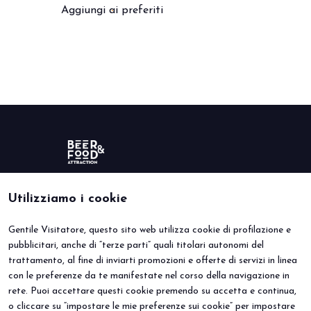
Aggiungi ai preferiti
Utilizziamo i cookie
Gentile Visitatore, questo sito web utilizza cookie di profilazione e
BEER&FOOD ATTRACTION
VISITA
pubblicitari, anche di “terze parti” quali titolari autonomi del
Edizione 2027
Perché visitare
trattamento, al fine di inviarti promozioni e offerte di servizi in linea
Settori espositivi
Info utili
Contatti
Area riservata
con le preferenze da te manifestate nel corso della navigazione in
ESPONI
EVENTI
rete. Puoi accettare questi cookie premendo su accetta e continua,
Perché esporre
Eventi e progetti speciali
o cliccare su “impostare le mie preferenze sui cookie” per impostare