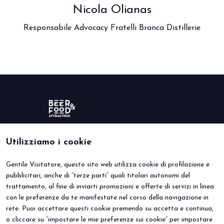
Nicola Olianas
Responsabile Advocacy Fratelli Branca Distillerie
Utilizziamo i cookie
Gentile Visitatore, questo sito web utilizza cookie di profilazione e
BEER&FOOD ATTRACTION
VISITA
pubblicitari, anche di “terze parti” quali titolari autonomi del
Edizione 2027
Perché visitare
trattamento, al fine di inviarti promozioni e offerte di servizi in linea
Settori espositivi
Info utili
Contatti
Area riservata
con le preferenze da te manifestate nel corso della navigazione in
ESPONI
EVENTI
rete. Puoi accettare questi cookie premendo su accetta e continua,
Perché esporre
Eventi e progetti speciali
o cliccare su “impostare le mie preferenze sui cookie” per impostare