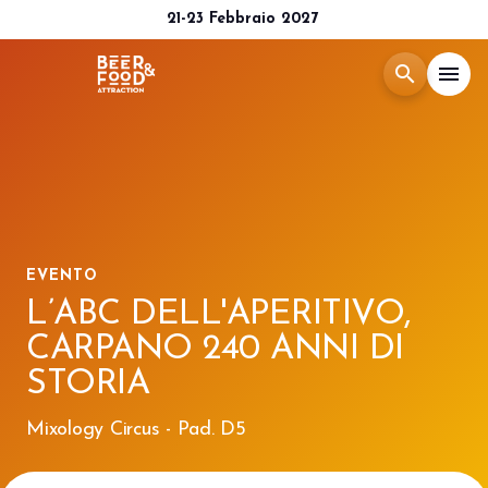
21-23 Febbraio 2027
search
menu
Menù
arrow_right
Esponi
arrow_right
EVENTO
Visita
arrow_right
L’ABC DELL'APERITIVO,
CARPANO 240 ANNI DI
Media Room
arrow_right
STORIA
CATALOGO 2026
Mixology Circus - Pad. D5