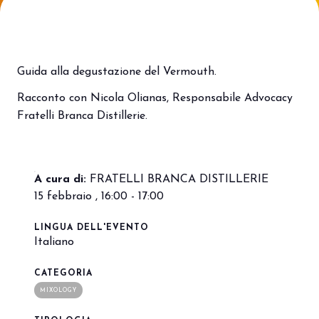
Porta il tuo business al centro
V
dell’innovazione Out of Home.
d
DIVENTA UN ESPOSITORE
V
Guida alla degustazione del Vermouth.
Racconto con Nicola Olianas, Responsabile Advocacy
Fratelli Branca Distillerie.
A cura di:
FRATELLI BRANCA DISTILLERIE
15 febbraio , 16:00 - 17:00
LINGUA DELL'EVENTO
Italiano
CATEGORIA
MIXOLOGY