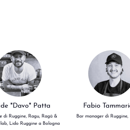
ide "Davo" Patta
Fabio Tammarie
e di Ruggine, Ragu, Ragū &
Bar manager di Ruggine,
elab, Lido Ruggine a Bologna
zione Out of Home.
Vivi l’esperienza che anti