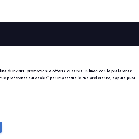
CTION
EVENTI
porre
Eventi e progetti speciali
l tuo stand
ine di inviarti promozioni e offerte di servizi in linea con le preferenze
mie preferenze sui cookie” per impostare le tue preferenze, oppure puoi
) - Registro Imprese Rimini e C.F./P.I. 00139440408 - Cap.
y
-
Preferenze Cookie