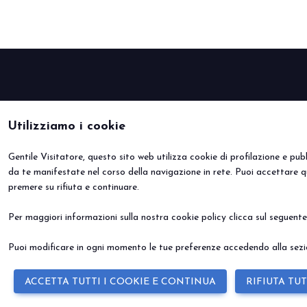
DIVENTA UN ESPOSITORE
Utilizziamo i cookie
Gentile Visitatore, questo sito web utilizza cookie di profilazione e pubbl
da te manifestate nel corso della navigazione in rete. Puoi accettare q
premere su rifiuta e continuare.
Per maggiori informazioni sulla nostra cookie policy clicca sul seguent
Puoi modificare in ogni momento le tue preferenze accedendo alla sezio
ACCETTA TUTTI I COOKIE E CONTINUA
RIFIUTA TUT