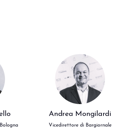
arrow_drop_down
arrow_drop_down
llo
Andrea Mongilardi
 Bologna
Vicedirettore di Bargiornale
cipa il futuro del foodservice.