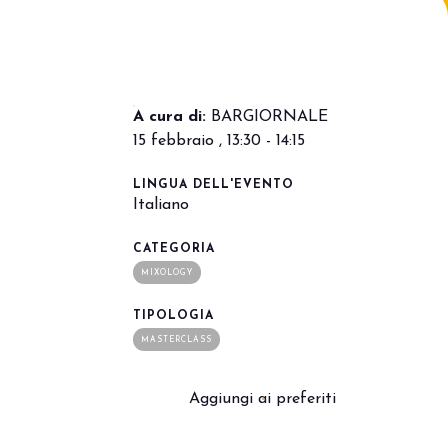
arrow_drop_down
A cura di:
BARGIORNALE
15 febbraio , 13:30 - 14:15
LINGUA DELL'EVENTO
Italiano
arrow_drop_down
CATEGORIA
MIXOLOGY
TIPOLOGIA
MASTERCLASS
Aggiungi ai preferiti
arrow_drop_down