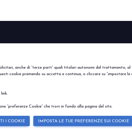
VISITA BEER&FOOD ATTRA
BEER&FOOD
VISITA
ESPONI
Perché visitare
Perché es
ATTRACTION
Edizione 2027
Info utili
Prenota i
Settori espositivi
Area riservata
Info Utili
icitari, anche di “terze parti” quali titolari autonomi del trattamento, al f
Contatti
uesti cookie premendo su accetta e continua, o cliccare su “impostare le 
e
link
.
© 2026
ITALIAN EXHIBITION GROUP SpA - Via Emilia 155, 47921 Rimini (Italy
Soc. 52.214.897 i.v. -
Copyright & disclaimer
-
Privacy Policy
-
Cookie Polic
ne “preferenze Cookie” che trovi in fondo alla pagina del sito.
TI I COOKIE
IMPOSTA LE TUE PREFERENZE SUI COOKIE