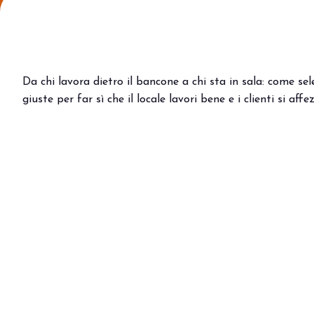
Area riservata
Perché visitare
Ticket e info
Richiedi info
Da chi lavora dietro il bancone a chi sta in sala: come se
Come arrivare
giuste per far sì che il locale lavori bene e i clienti si affe
Rimini Hotel e Informazioni
Iscriviti alla newsletter
ESPONI
Prenota il tuo stand
Area riservata
Perché esporre
Info utili
Orari allestimenti
Digital Ticket
EVENTI E PROGETTI SPECIALI