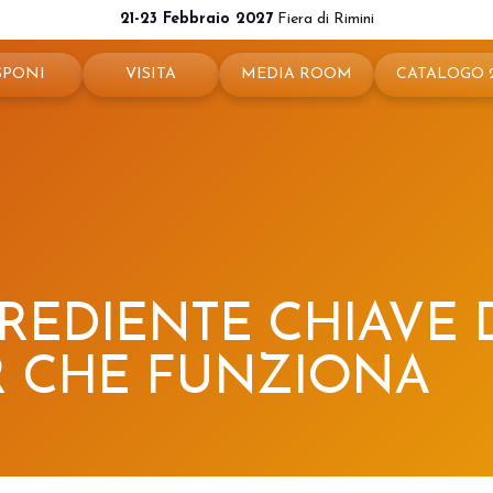
21-23 Febbraio 2027
Fiera di Rimini
SPONI
VISITA
MEDIA ROOM
CATALOGO 
ota il tuo stand
Perché visitare
News e comunicati
ché esporre
Ticket e info
Info e contatti
 utili
Come arrivare
Per accreditarsi
a riservata
Rimini - hotel e informazioni
Servizi per i Media
GREDIENTE CHIAVE 
Download loghi e immagini
R CHE FUNZIONA