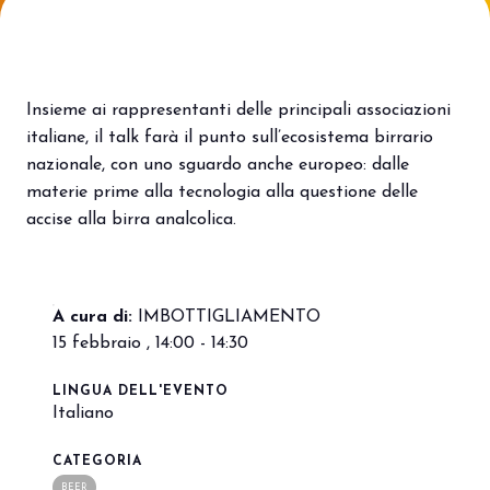
Porta il tuo business al centro
V
dell’innovazione Out of Home.
d
DIVENTA UN ESPOSITORE
V
Insieme ai rappresentanti delle principali associazioni
italiane, il talk farà il punto sull’ecosistema birrario
nazionale, con uno sguardo anche europeo: dalle
materie prime alla tecnologia alla questione delle
accise alla birra analcolica.
A cura di:
IMBOTTIGLIAMENTO
15 febbraio , 14:00 - 14:30
LINGUA DELL'EVENTO
Italiano
CATEGORIA
BEER