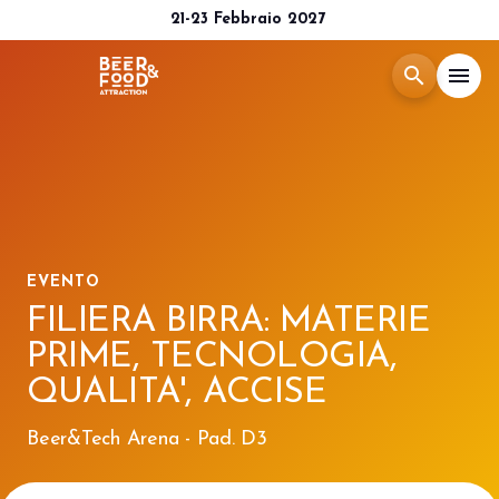
21-23 Febbraio 2027
search
menu
Menù
arrow_right
Esponi
arrow_right
EVENTO
Visita
arrow_right
FILIERA BIRRA: MATERIE
PRIME, TECNOLOGIA,
Media Room
arrow_right
QUALITA', ACCISE
CATALOGO 2026
Beer&Tech Arena - Pad. D3