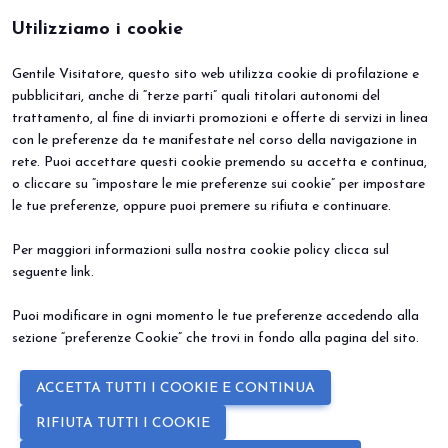
Utilizziamo i cookie
Gentile Visitatore, questo sito web utilizza cookie di profilazione e
BEER&FOOD ATTRACTION
VISITA
pubblicitari, anche di “terze parti” quali titolari autonomi del
Edizione 2027
Perché visitare
trattamento, al fine di inviarti promozioni e offerte di servizi in linea
Settori espositivi
Info utili
Contatti
Area riservata
con le preferenze da te manifestate nel corso della navigazione in
ESPONI
EVENTI
rete. Puoi accettare questi cookie premendo su accetta e continua,
Perché esporre
Eventi e progetti speciali
o cliccare su “impostare le mie preferenze sui cookie” per impostare
Prenota il tuo stand
le tue preferenze, oppure puoi premere su rifiuta e continuare.
Info Utili
Per maggiori informazioni sulla nostra cookie policy clicca sul
seguente
link
.
Puoi modificare in ogni momento le tue preferenze accedendo alla
sezione “preferenze Cookie” che trovi in fondo alla pagina del sito.
© 2026
ITALIAN EXHIBITION GROUP SpA - Via Emilia 155, 47921 Rimini
ACCETTA TUTTI I COOKIE E CONTINUA
(Italy) - Registro Imprese Rimini e C.F./P.I. 00139440408 - Cap. Soc.
52.214.897 i.v. -
Copyright & disclaimer
-
Privacy Policy
-
Cookie
RIFIUTA TUTTI I COOKIE
Policy
-
Preferenze Cookie