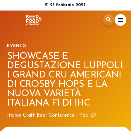
21-23 Febbraio 2027
search
menu
Menù
arrow_right
EVENTO
SHOWCASE E
Esponi
arrow_right
DEGUSTAZIONE LUPPOLI:
I GRAND CRU AMERICANI
Visita
arrow_right
DI CROSBY HOPS E LA
NUOVA VARIETÀ
Media Room
arrow_right
ITALIANA F1 DI IHC
CATALOGO 2026
Italian Craft Beer Conference - Pad. D1