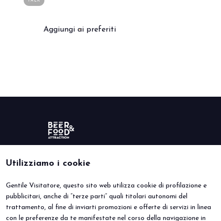
TALK
Aggiungi ai preferiti
arrow_circle_right
PRENOTA IL TUO STAND
S
person
AREA RISERVATA VISITATORI
IT
EN
A cura di:
Utilizziamo i cookie
Gentile Visitatore, questo sito web utilizza cookie di profilazione e
BEER&FOOD ATTRACTION
VISITA
pubblicitari, anche di “terze parti” quali titolari autonomi del
Edizione 2027
Perché visitare
trattamento, al fine di inviarti promozioni e offerte di servizi in linea
Settori espositivi
Info utili
Contatti
Area riservata
con le preferenze da te manifestate nel corso della navigazione in