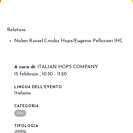
Porta il tuo business al centro
V
dell’innovazione Out of Home.
d
DIVENTA UN ESPOSITORE
V
Relatore:
Nolan Russel-Crosby Hops/Eugenio Pellicciari IHC
A cura di:
ITALIAN HOPS COMPANY
15 febbraio , 10:30 - 11:20
LINGUA DELL'EVENTO
Italiano
CATEGORIA
BEER
TIPOLOGIA