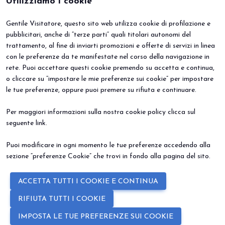
Utilizziamo i cookie
Gentile Visitatore, questo sito web utilizza cookie di profilazione e
BEER&FOOD ATTRACTION
VISITA
pubblicitari, anche di “terze parti” quali titolari autonomi del
Edizione 2027
Perché visitare
trattamento, al fine di inviarti promozioni e offerte di servizi in linea
Settori espositivi
Info utili
Contatti
Area riservata
con le preferenze da te manifestate nel corso della navigazione in
ESPONI
EVENTI
rete. Puoi accettare questi cookie premendo su accetta e continua,
Perché esporre
Eventi e progetti speciali
o cliccare su “impostare le mie preferenze sui cookie” per impostare
Prenota il tuo stand
le tue preferenze, oppure puoi premere su rifiuta e continuare.
Info Utili
Per maggiori informazioni sulla nostra cookie policy clicca sul
seguente
link
.
Puoi modificare in ogni momento le tue preferenze accedendo alla
sezione “preferenze Cookie” che trovi in fondo alla pagina del sito.
© 2026
ITALIAN EXHIBITION GROUP SpA - Via Emilia 155, 47921 Rimini
ACCETTA TUTTI I COOKIE E CONTINUA
(Italy) - Registro Imprese Rimini e C.F./P.I. 00139440408 - Cap. Soc.
52.214.897 i.v. -
Copyright & disclaimer
-
Privacy Policy
-
Cookie
RIFIUTA TUTTI I COOKIE
Policy
-
Preferenze Cookie
IMPOSTA LE TUE PREFERENZE SUI COOKIE