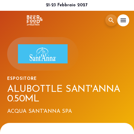
21-23 Febbraio 2027
search
menu
Menù
arrow_right
Esponi
arrow_right
ESPOSITORE
Visita
arrow_right
ALUBOTTLE SANT'ANNA
0.50ML
Media Room
arrow_right
ACQUA SANT'ANNA SPA
CATALOGO 2026