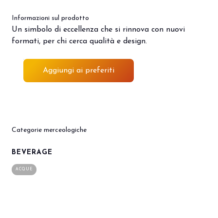
Porta il tuo business al centro
V
dell’innovazione Out of Home.
d
Informazioni sul prodotto
Un simbolo di eccellenza che si rinnova con nuovi
DIVENTA UN ESPOSITORE
V
formati, per chi cerca qualità e design.
Aggiungi ai preferiti
Categorie merceologiche
BEVERAGE
ACQUE