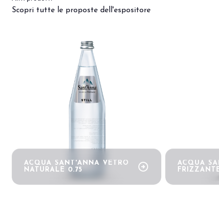
Scopri tutte le proposte dell'espositore
bookmark_add
ACQUA SANT'ANNA VETRO
ACQUA SA
arrow_circle_right
NATURALE 0.75
FRIZZANTE