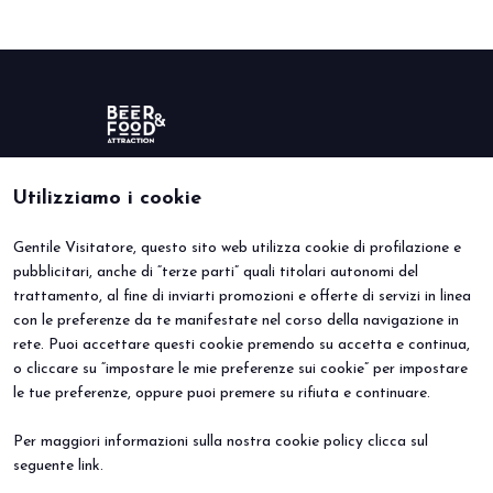
Utilizziamo i cookie
Gentile Visitatore, questo sito web utilizza cookie di profilazione e
BEER&FOOD ATTRACTION
VISITA
pubblicitari, anche di “terze parti” quali titolari autonomi del
Edizione 2027
Perché visitare
trattamento, al fine di inviarti promozioni e offerte di servizi in linea
Settori espositivi
Info utili
Contatti
Area riservata
con le preferenze da te manifestate nel corso della navigazione in
ESPONI
EVENTI
rete. Puoi accettare questi cookie premendo su accetta e continua,
Perché esporre
Eventi e progetti speciali
o cliccare su “impostare le mie preferenze sui cookie” per impostare
Prenota il tuo stand
le tue preferenze, oppure puoi premere su rifiuta e continuare.
Info Utili
Per maggiori informazioni sulla nostra cookie policy clicca sul
seguente
link
.