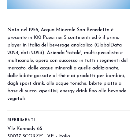
arrow_circle_right
PRENOTA IL TUO STAND
S
Nata nel 1956, Acqua Minerale San Benedetto è
presente in 100 Paesi nei 5 continenti ed è il primo
person
player in Italia del beverage analcolico (GlobalData
AREA RISERVATA VISITATORI
2024, dati 2023). Azienda 'totale', multispecialista e
multicanale, opera con successo in tutti i segmenti del
IT
EN
A cura di:
mercato, dalle acque minerali a quelle addizionate,
dalle bibite gassate al thè e ai prodotti per bambini,
dagli sport drink, alle acque toniche, bibite piatte a
base di succo, aperitivi, energy drink fino alle bevande
vegetali.
RIFERIMENTI
V.le Kennedy 65
30037 SCORZE' , VE - Italia