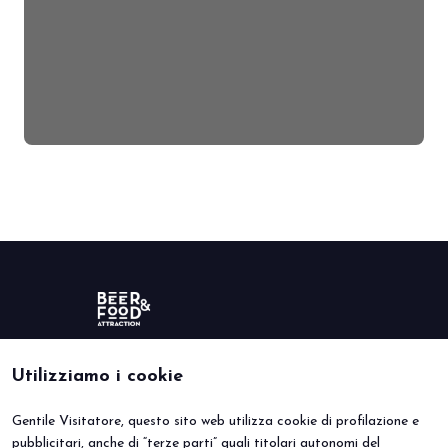
Utilizziamo i cookie
Gentile Visitatore, questo sito web utilizza cookie di profilazione e
BEER&FOOD ATTRACTION
VISITA
pubblicitari, anche di “terze parti” quali titolari autonomi del
Edizione 2027
Perché visitare