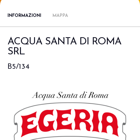
Porta il tuo business al centro
V
dell’innovazione Out of Home.
d
INFORMAZIONI
MAPPA
DIVENTA UN ESPOSITORE
V
ACQUA SANTA DI ROMA
SRL
B5/134