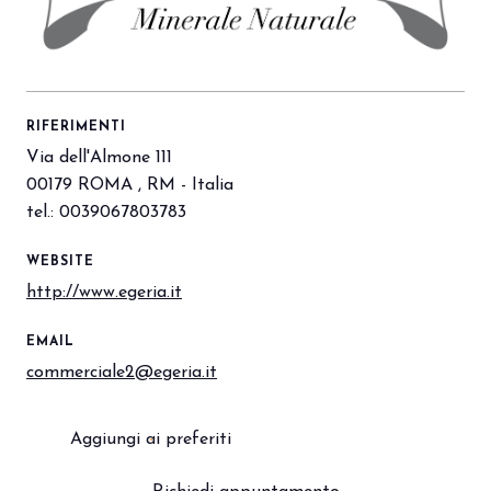
arrow_circle_right
PRENOTA IL TUO STAND
S
RIFERIMENTI
person
Via dell'Almone 111
AREA RISERVATA VISITATORI
00179 ROMA , RM - Italia
tel.: 0039067803783
IT
EN
A cura di:
WEBSITE
http://www.egeria.it
EMAIL
commerciale2@egeria.it
Aggiungi ai preferiti