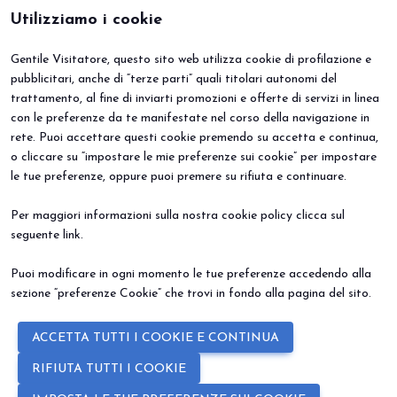
Utilizziamo i cookie
Gentile Visitatore, questo sito web utilizza cookie di profilazione e
BEER&FOOD ATTRACTION
VISITA
pubblicitari, anche di “terze parti” quali titolari autonomi del
Edizione 2027
Perché visitare
trattamento, al fine di inviarti promozioni e offerte di servizi in linea
Settori espositivi
Info utili
Contatti
Area riservata
con le preferenze da te manifestate nel corso della navigazione in
ESPONI
EVENTI
rete. Puoi accettare questi cookie premendo su accetta e continua,
Perché esporre
Eventi e progetti speciali
o cliccare su “impostare le mie preferenze sui cookie” per impostare
Prenota il tuo stand
le tue preferenze, oppure puoi premere su rifiuta e continuare.
Info Utili
Per maggiori informazioni sulla nostra cookie policy clicca sul
seguente
link
.
Puoi modificare in ogni momento le tue preferenze accedendo alla
sezione “preferenze Cookie” che trovi in fondo alla pagina del sito.
© 2026
ITALIAN EXHIBITION GROUP SpA - Via Emilia 155, 47921 Rimini
ACCETTA TUTTI I COOKIE E CONTINUA
(Italy) - Registro Imprese Rimini e C.F./P.I. 00139440408 - Cap. Soc.
52.214.897 i.v. -
Copyright & disclaimer
-
Privacy Policy
-
Cookie
RIFIUTA TUTTI I COOKIE
Policy
-
Preferenze Cookie