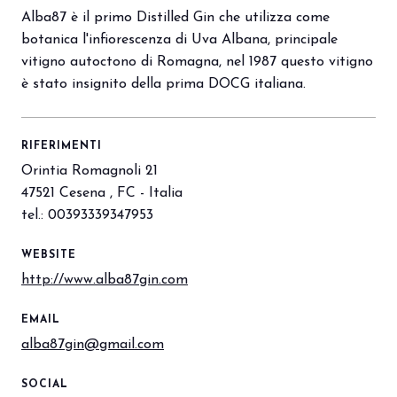
Alba87 è il primo Distilled Gin che utilizza come
botanica l'infiorescenza di Uva Albana, principale
arrow_circle_right
PRENOTA IL TUO STAND
S
vitigno autoctono di Romagna, nel 1987 questo vitigno
è stato insignito della prima DOCG italiana.
person
AREA RISERVATA VISITATORI
RIFERIMENTI
Orintia Romagnoli 21
IT
EN
A cura di:
47521 Cesena , FC - Italia
tel.: 00393339347953
WEBSITE
http://www.alba87gin.com
EMAIL
alba87gin@gmail.com
SOCIAL