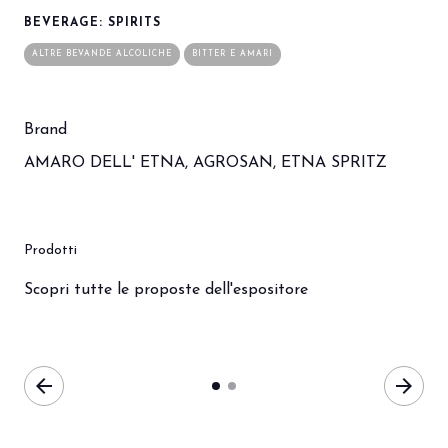
BEVERAGE: SPIRITS
ALTRE BEVANDE ALCOLICHE
BITTER E AMARI
Brand
AMARO DELL' ETNA, AGROSAN, ETNA SPRITZ
Prodotti
Scopri tutte le proposte dell'espositore
bookmark_add
arrow_back
arrow_forward
arrow_circle_right
AMARO DELL'ETNA
ETNA SPR