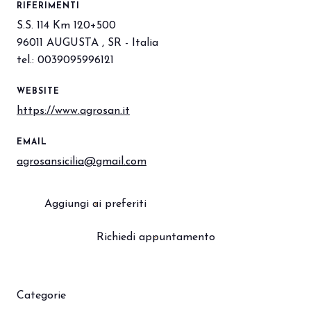
RIFERIMENTI
S.S. 114 Km 120+500
96011 AUGUSTA , SR - Italia
arrow_circle_right
PRENOTA IL TUO STAND
S
tel.: 0039095996121
WEBSITE
person
AREA RISERVATA VISITATORI
https://www.agrosan.it
EMAIL
IT
EN
A cura di:
agrosansicilia@gmail.com
Aggiungi ai preferiti
Richiedi appuntamento
Categorie