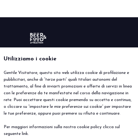
Utilizziamo i cookie
Gentile Visitatore, questo sito web utilizza cookie di profilazione e
BEER&FOOD ATTRACTION
VISITA
pubblicitari, anche di “terze parti” quali titolari autonomi del
Edizione 2027
Perché visitare
trattamento, al fine di inviarti promozioni e offerte di servizi in linea
Settori espositivi
Info utili
Contatti
Area riservata
con le preferenze da te manifestate nel corso della navigazione in
ESPONI
EVENTI
rete. Puoi accettare questi cookie premendo su accetta e continua,
Perché esporre
Eventi e progetti speciali
o cliccare su “impostare le mie preferenze sui cookie” per impostare
Prenota il tuo stand
le tue preferenze, oppure puoi premere su rifiuta e continuare.
Info Utili
Per maggiori informazioni sulla nostra cookie policy clicca sul
seguente
link
.