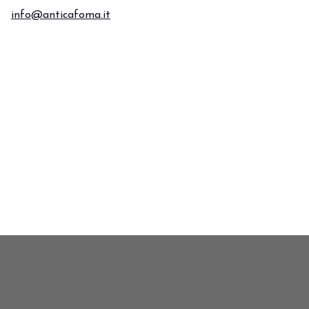
info@anticafoma.it
zione Out of Home.
Vivi l’esperienza che anti