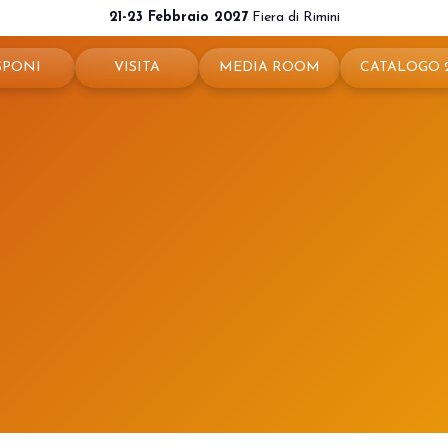
21-23 Febbraio 2027
Fiera di Rimini
SPONI
VISITA
MEDIA ROOM
CATALOGO 
ota il tuo stand
Perché visitare
News e comunicati
ché esporre
Ticket e info
Info e contatti
 utili
Come arrivare
Per accreditarsi
a riservata
Rimini - hotel e informazioni
Servizi per i Media
Download loghi e immagini