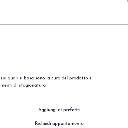
arrow_drop_down
arrow_drop_down
 sui quali si basa sono la cura del prodotto e
limenti di stagionatura.
Aggiungi ai preferiti
arrow_drop_down
Richiedi appuntamento