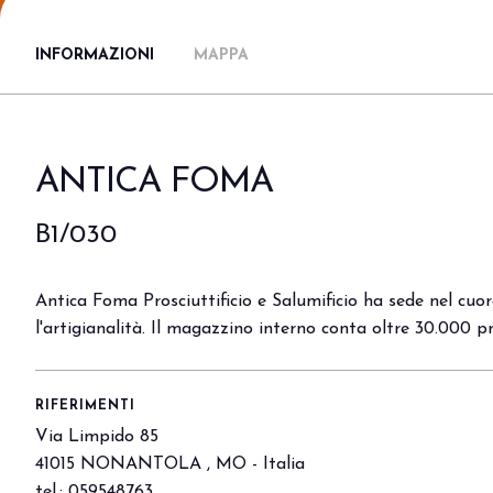
Area riservata
INFORMAZIONI
MAPPA
Perché visitare
Ticket e info
Richiedi info
Come arrivare
ANTICA FOMA
Rimini Hotel e Informazioni
Iscriviti alla newsletter
B1/030
ESPONI
Prenota il tuo stand
Antica Foma Prosciuttificio e Salumificio ha sede nel cuor
Area riservata
l'artigianalità. Il magazzino interno conta oltre 30.000 pr
Perché esporre
Info utili
Orari allestimenti
RIFERIMENTI
Digital Ticket
Via Limpido 85
41015 NONANTOLA , MO - Italia
EVENTI E PROGETTI SPECIALI
tel.: 059548763