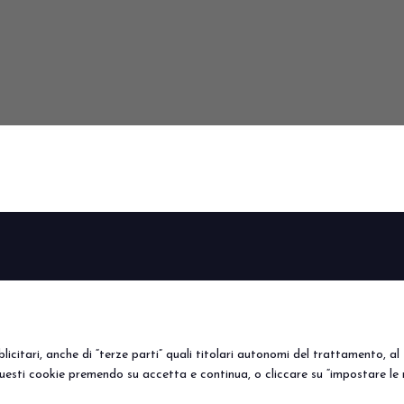
VISITA BEER&FOOD ATTRA
BEER&FOOD
VISITA
ESPONI
Perché visitare
Perché es
ATTRACTION
Edizione 2027
Info utili
Prenota i
Settori espositivi
Area riservata
Info Utili
icitari, anche di “terze parti” quali titolari autonomi del trattamento, al f
Contatti
uesti cookie premendo su accetta e continua, o cliccare su “impostare le 