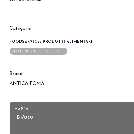
Eventi e aree tematiche
Innovation District
International Horeca Meeting
Categorie
Programma eventi
Eventi espositori
FOODSERVICE: PRODOTTI ALIMENTARI
MEDIA ROOM
ZUCCHERO, MIELE E DOLCIFICANTI
News e comunicati stampa
Contatti
Per accreditarsi
Brand
Servizi per i media
ANTICA FOMA
Download loghi e immagini
CATALOGO
Catalogo espositori 2026
MAPPA
B1/030
Porta il tuo business al centro dell’innova