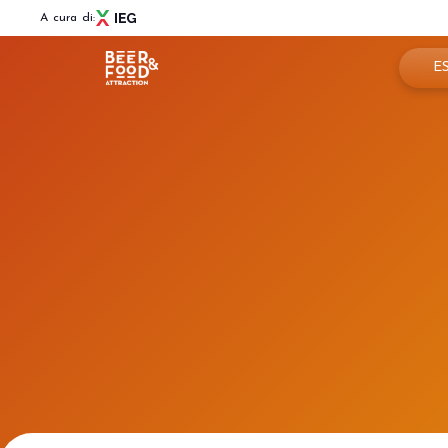
A cura di:
E
Pren
Menù
Per
BEER&FOOD ATTRACTION
Info
Edizione 2027
Settori espositivi
Are
Contatti
Partner e collaborazioni
News
BBTECH EXPO
Edizione 2027
VISITA