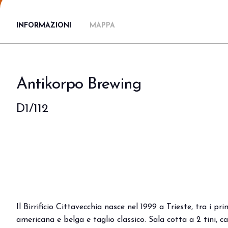
Area riservata
INFORMAZIONI
MAPPA
Perché visitare
Ticket e info
Richiedi info
Come arrivare
Antikorpo Brewing
Rimini Hotel e Informazioni
Iscriviti alla newsletter
D1/112
ESPONI
Prenota il tuo stand
Area riservata
Perché esporre
Info utili
Orari allestimenti
Digital Ticket
Il Birrificio Cittavecchia nasce nel 1999 a Trieste, tra i pri
americana e belga e taglio classico. Sala cotta a 2 tini, 
EVENTI E PROGETTI SPECIALI