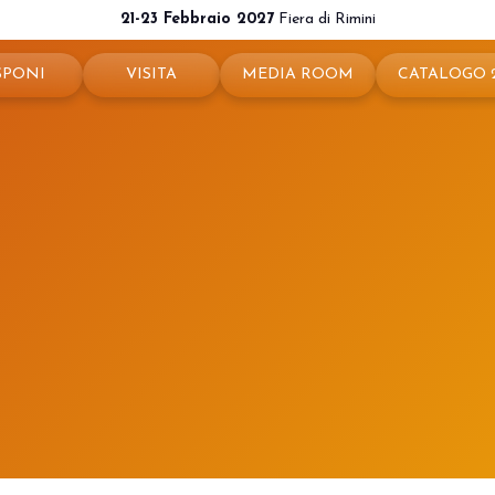
21-23 Febbraio 2027
Fiera di Rimini
SPONI
VISITA
MEDIA ROOM
CATALOGO 
ota il tuo stand
Perché visitare
News e comunicati
ché esporre
Ticket e info
Info e contatti
 utili
Come arrivare
Per accreditarsi
a riservata
Rimini - hotel e informazioni
Servizi per i Media
Download loghi e immagini