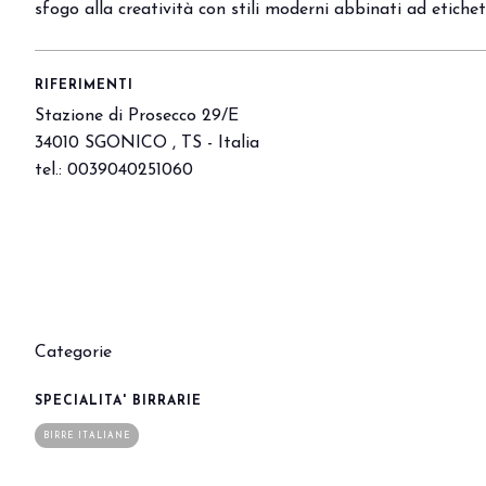
sfogo alla creatività con stili moderni abbinati ad etichet
Eventi e aree tematiche
Innovation District
International Horeca Meeting
RIFERIMENTI
Programma eventi
Stazione di Prosecco 29/E
Eventi espositori
34010 SGONICO , TS - Italia
tel.: 0039040251060
MEDIA ROOM
News e comunicati stampa
Contatti
Per accreditarsi
Servizi per i media
Download loghi e immagini
Categorie
CATALOGO
Catalogo espositori 2026
SPECIALITA' BIRRARIE
BIRRE ITALIANE
Porta il tuo business al centro dell’innova