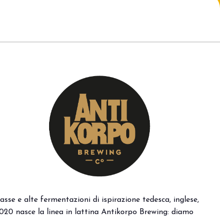
arrow_drop_down
arrow_drop_down
. Basse e alte fermentazioni di ispirazione tedesca, inglese,
arrow_drop_down
 2020 nasce la linea in lattina Antikorpo Brewing: diamo