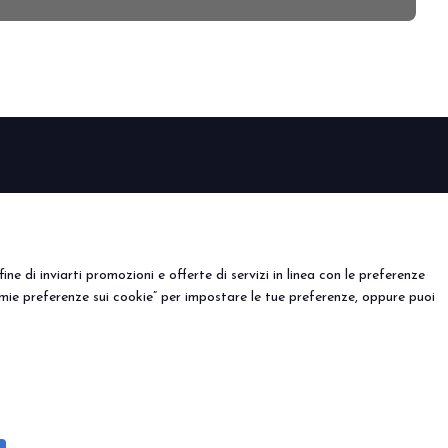
arrow_circle_right
EVENTI
porre
Eventi e progetti speciali
l tuo stand
ine di inviarti promozioni e offerte di servizi in linea con le preferenze
mie preferenze sui cookie” per impostare le tue preferenze, oppure puoi
) - Registro Imprese Rimini e C.F./P.I. 00139440408 - Cap.
y
-
Preferenze Cookie