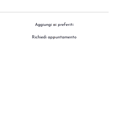
Aggiungi ai preferiti
Richiedi appuntamento
arrow_drop_down
arrow_drop_down
cipa il futuro del foodservice.