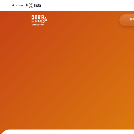
A cura di:
E
Pren
Menù
Per
BEER&FOOD ATTRACTION
Info
Edizione 2027
Settori espositivi
Are
Contatti
Partner e collaborazioni
News
BBTECH EXPO
Edizione 2027
VISITA