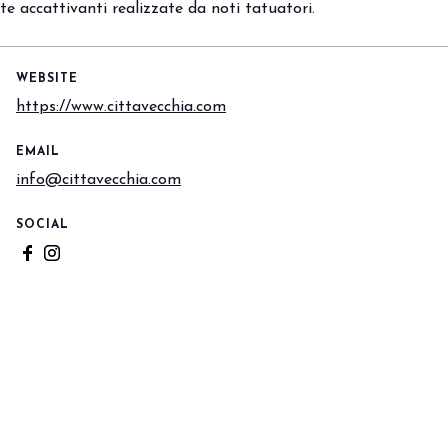
te accattivanti realizzate da noti tatuatori.
WEBSITE
https://www.cittavecchia.com
EMAIL
info@cittavecchia.com
SOCIAL
zione Out of Home.
Vivi l’esperienza che anti