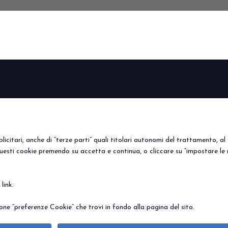
arrow_circle_right
SCOPRI I DETTAGLI
BEER&FOOD
VISITA
ESPONI
Perché visitare
Perché es
ATTRACTION
Edizione 2027
Info utili
Prenota i
Settori espositivi
Area riservata
Info Utili
icitari, anche di “terze parti” quali titolari autonomi del trattamento, al f
Contatti
uesti cookie premendo su accetta e continua, o cliccare su “impostare le 
e
link
.
© 2026
ITALIAN EXHIBITION GROUP SpA - Via Emilia 155, 47921 Rimini (Italy
Soc. 52.214.897 i.v. -
Copyright & disclaimer
-
Privacy Policy
-
Cookie Polic
ne “preferenze Cookie” che trovi in fondo alla pagina del sito.