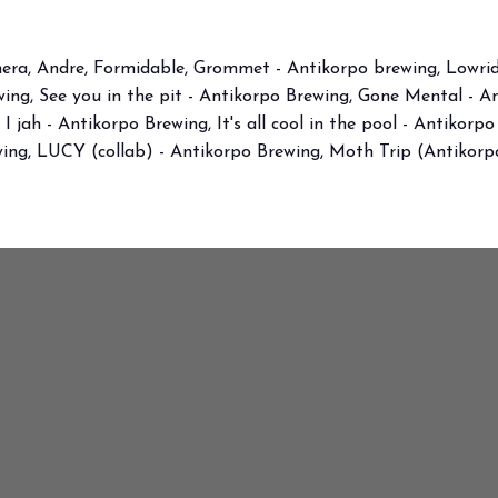
VISITA BEER&FOOD ATTRA
era, Andre, Formidable, Grommet - Antikorpo brewing, Lowrid
ewing, See you in the pit - Antikorpo Brewing, Gone Mental - 
I jah - Antikorpo Brewing, It's all cool in the pool - Antikor
wing, LUCY (collab) - Antikorpo Brewing, Moth Trip (Antikor