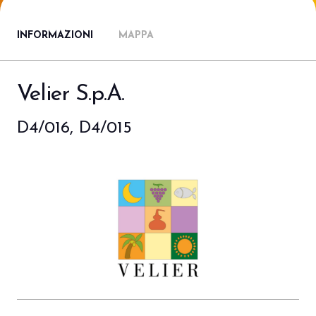
Porta il tuo business al centro
V
dell’innovazione Out of Home.
d
INFORMAZIONI
MAPPA
DIVENTA UN ESPOSITORE
V
Velier S.p.A.
D4/016, D4/015