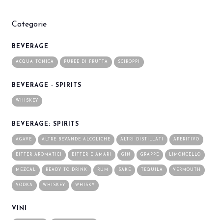
Categorie
BEVERAGE
ACQUA TONICA
PUREE DI FRUTTA
SCIROPPI
BEVERAGE - SPIRITS
WHISKEY
BEVERAGE: SPIRITS
AGAVE
ALTRE BEVANDE ALCOLICHE
ALTRI DISTILLATI
APERITIVO
BITTER AROMATICI
BITTER E AMARI
GIN
GRAPPE
LIMONCELLO
MEZCAL
READY TO DRINK
RUM
SAKE
TEQUILA
VERMOUTH
VODKA
WHISKEY
WHISKY
VINI