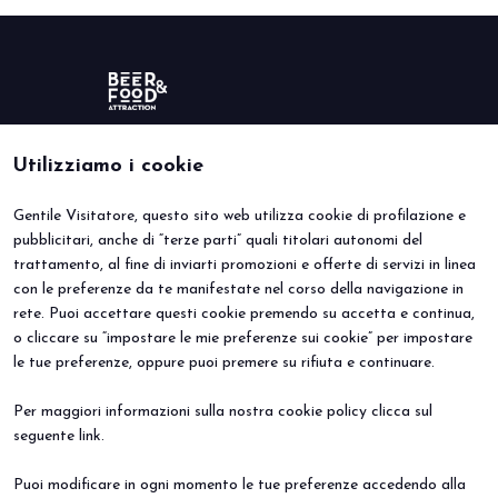
Utilizziamo i cookie
Gentile Visitatore, questo sito web utilizza cookie di profilazione e
BEER&FOOD ATTRACTION
VISITA
pubblicitari, anche di “terze parti” quali titolari autonomi del
Edizione 2027
Perché visitare
trattamento, al fine di inviarti promozioni e offerte di servizi in linea
Settori espositivi
Info utili
Contatti
Area riservata
con le preferenze da te manifestate nel corso della navigazione in
ESPONI
EVENTI
rete. Puoi accettare questi cookie premendo su accetta e continua,
Perché esporre
Eventi e progetti speciali
o cliccare su “impostare le mie preferenze sui cookie” per impostare
Prenota il tuo stand
le tue preferenze, oppure puoi premere su rifiuta e continuare.
Info Utili
Per maggiori informazioni sulla nostra cookie policy clicca sul
seguente
link
.
Puoi modificare in ogni momento le tue preferenze accedendo alla