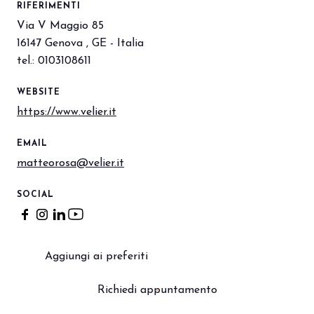
RIFERIMENTI
Via V Maggio 85
16147 Genova , GE - Italia
arrow_circle_right
PRENOTA IL TUO STAND
S
tel.: 0103108611
WEBSITE
person
AREA RISERVATA VISITATORI
https://www.velier.it
EMAIL
IT
EN
A cura di:
matteorosa@velier.it
SOCIAL
Aggiungi ai preferiti
Richiedi appuntamento