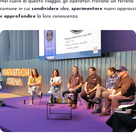
Nel cuore di questo viaggio, gli operatori trovano un terreno
comune in cui
condividere
idee,
sperimentare
nuovi approcci
e
approfondire
la loro conoscenza.
arrow_circle_right
PRENOTA IL TUO STAND
S
person
AREA RISERVATA VISITATORI
IT
EN
A cura di: