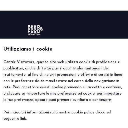
Utilizziamo i cookie
Gentile Visitatore, questo sito web utilizza cookie di profilazione e
BEER&FOOD ATTRACTION
VISITA
pubblicitari, anche di “terze parti” quali titolari autonomi del
Edizione 2027
Perché visitare
trattamento, al fine di inviarti promozioni e offerte di servizi in linea
Settori espositivi
Info utili
Contatti
Area riservata
con le preferenze da te manifestate nel corso della navigazione in
ESPONI
EVENTI
rete. Puoi accettare questi cookie premendo su accetta e continua,
Perché esporre
Eventi e progetti speciali
o cliccare su “impostare le mie preferenze sui cookie” per impostare
Prenota il tuo stand
le tue preferenze, oppure puoi premere su rifiuta e continuare.
Info Utili
Per maggiori informazioni sulla nostra cookie policy clicca sul
seguente
link
.