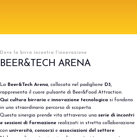
Porta il tuo business al centro
V
dell’innovazione Out of Home.
d
DIVENTA UN ESPOSITORE
V
IL PUNTO D’INCONTRO PER IL FUTURO DELLA
BIRRA
Dove la birra incontra l’innovazione
Beer&Tech Arena: scopri,
BEER&TECH ARENA
sperimenta, innova!
La
Beer&Tech Arena
, collocata nel padiglione
D3,
rappresenta il cuore pulsante di Beer&Food Attraction.
arrow_right
home
layout espositivo
Qui cultura birraria
e
innovazione tecnologica
si fondono
in uno straordinario percorso di scoperta.
Questa sinergia prende vita attraverso una
serie di incontri
e sessioni di formazione
realizzati in stretta collaborazione
con
università,
consorzi
e
associazioni del settore
.