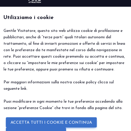
Utilizziamo i cookie
Gentile Visitatore, questo sito web utilizza cookie di profilazione e
BEER&FOOD ATTRACTION
VISITA
pubblicitari, anche di “terze parti” quali titolari autonomi del
Edizione 2027
Perché visitare
trattamento, al fine di inviarti promozioni e offerte di servizi in linea
Settori espositivi
Info utili
Contatti
Area riservata
con le preferenze da te manifestate nel corso della navigazione in
ESPONI
EVENTI
rete. Puoi accettare questi cookie premendo su accetta e continua,
Perché esporre
Eventi e progetti speciali
o cliccare su “impostare le mie preferenze sui cookie” per impostare
Prenota il tuo stand
le tue preferenze, oppure puoi premere su rifiuta e continuare.
Info Utili
Per maggiori informazioni sulla nostra cookie policy clicca sul
seguente
link
.
Puoi modificare in ogni momento le tue preferenze accedendo alla
sezione “preferenze Cookie” che trovi in fondo alla pagina del sito.
© 2026
ITALIAN EXHIBITION GROUP SpA - Via Emilia 155, 47921 Rimini
ACCETTA TUTTI I COOKIE E CONTINUA
(Italy) - Registro Imprese Rimini e C.F./P.I. 00139440408 - Cap. Soc.