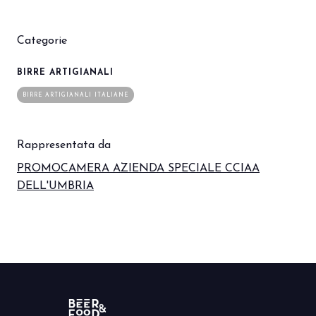
Categorie
arrow_circle_right
PRENOTA IL TUO STAND
S
BIRRE ARTIGIANALI
BIRRE ARTIGIANALI ITALIANE
person
AREA RISERVATA VISITATORI
Rappresentata da
IT
EN
A cura di:
PROMOCAMERA AZIENDA SPECIALE CCIAA
DELL'UMBRIA