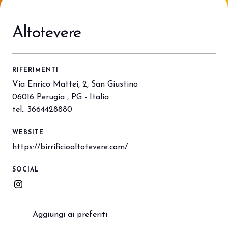
Porta il tuo business al centro
V
dell’innovazione Out of Home.
d
Altotevere
DIVENTA UN ESPOSITORE
V
RIFERIMENTI
Via Enrico Mattei, 2, San Giustino
06016 Perugia , PG - Italia
tel.: 3664428880
WEBSITE
https://birrificioaltotevere.com/
SOCIAL
Aggiungi ai preferiti