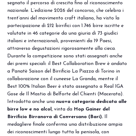
segnato il percorso di crescita fino al riconoscimento
Porta il tuo business al centro
V
nazionale. L’edizione 2026 del concorso, che celebra i
dell’innovazione Out of Home.
d
trent’anni del movimento craft italiano, ha visto la
DIVENTA UN ESPOSITORE
V
partecipazione di 212 birrifici con 1.746 birre iscritte e
valutate in 46 categorie da una giuria di 73 giudici
italiani e internazionali, provenienti da 19 Paesi,
attraverso degustazioni rigorosamente alla cieca.
Durante la competizione sono stati assegnati anche
dei premi speciali: il Best Collaboration Brew è andato
a Panatè Saison del Birrificio La Piazza di Torino in
collaborazione con il cuneese La Granda, mentre il
Best 100% Italian Beer è stato assegnato a Real IGA
Gose de Il Mastio di Belforte del Chienti (Macerata).
Introdotta anche una
nuova categoria dedicata alle
birre low e no alcol,
vinta da
Hop Gainer del
Birrificio Birranova di Conversano (Bari).
Il
medagliere finale conferma una distribuzione ampia
dei riconoscimenti lungo tutta la penisola, con