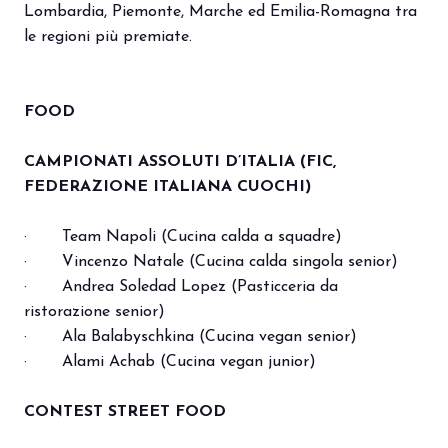
Lombardia, Piemonte, Marche ed Emilia-Romagna tra
le regioni più premiate.
arrow_circle_right
PRENOTA IL TUO STAND
S
FOOD
person
AREA RISERVATA VISITATORI
CAMPIONATI ASSOLUTI D’ITALIA (FIC,
FEDERAZIONE ITALIANA CUOCHI)
IT
EN
A cura di:
· Team Napoli (Cucina calda a squadre)
· Vincenzo Natale (Cucina calda singola senior)
· Andrea Soledad Lopez (Pasticceria da
ristorazione senior)
· Ala Balabyschkina (Cucina vegan senior)
· Alami Achab (Cucina vegan junior)
CONTEST STREET FOOD