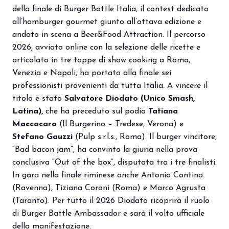
della finale di Burger Battle Italia, il contest dedicato
all’hamburger gourmet giunto all’ottava edizione e
andato in scena a Beer&Food Attraction. Il percorso
2026, avviato online con la selezione delle ricette e
articolato in tre tappe di show cooking a Roma,
Venezia e Napoli, ha portato alla finale sei
professionisti provenienti da tutta Italia. A vincere il
titolo è stato
Salvatore Diodato (Unico Smash,
Latina),
che ha preceduto sul podio
Tatiana
Maccacaro
(Il Burgerino – Tredese, Verona) e
Stefano Gauzzi
(Pulp s.r.l.s., Roma). Il burger vincitore,
“Bad bacon jam”, ha convinto la giuria nella prova
conclusiva “Out of the box”, disputata tra i tre finalisti.
In gara nella finale riminese anche Antonio Contino
(Ravenna), Tiziana Coroni (Roma) e Marco Agrusta
(Taranto). Per tutto il 2026 Diodato ricoprirà il ruolo
di Burger Battle Ambassador e sarà il volto ufficiale
della manifestazione.