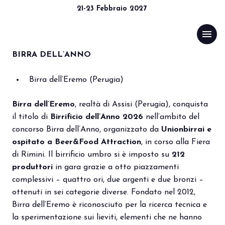
COMUNICATO STAMPA
21-23 Febbraio 2027
BEER&FOOD ATTRACTION
download
Comunicato n. 15 del 19/02/2026 (
SCARICA
)
menu
2026, ECCO TUTTI I
VINCITORI DEI CONCORSI
BIRRA DELL’ANNO
Menù
arrow_right
Birra dell’Eremo (Perugia)
Esponi
arrow_right
Birra dell’Eremo
, realtà di Assisi (Perugia), conquista
il titolo di
Birrificio dell’Anno 2026
nell’ambito del
concorso Birra dell’Anno, organizzato da
Unionbirrai
e
Visita
arrow_right
ospitato a Beer&Food Attraction
, in corso alla Fiera
di Rimini. Il birrificio umbro si è imposto su
212
Media Room
arrow_right
produttori
in gara grazie a otto piazzamenti
complessivi – quattro ori, due argenti e due bronzi –
ottenuti in sei categorie diverse. Fondato nel 2012,
CATALOGO 2026
Birra dell’Eremo è riconosciuto per la ricerca tecnica e
la sperimentazione sui lieviti, elementi che ne hanno