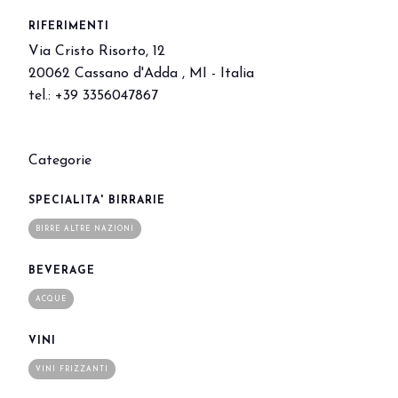
Eventi e aree tematiche
RIFERIMENTI
Innovation District
Via Cristo Risorto, 12
International Horeca Meeting
20062 Cassano d'Adda , MI - Italia
Programma eventi
tel.: +39 3356047867
Eventi espositori
MEDIA ROOM
Categorie
News e comunicati stampa
Contatti
SPECIALITA' BIRRARIE
Per accreditarsi
BIRRE ALTRE NAZIONI
Servizi per i media
Download loghi e immagini
BEVERAGE
CATALOGO
ACQUE
Catalogo espositori 2026
VINI
VINI FRIZZANTI
Porta il tuo business al centro dell’innova