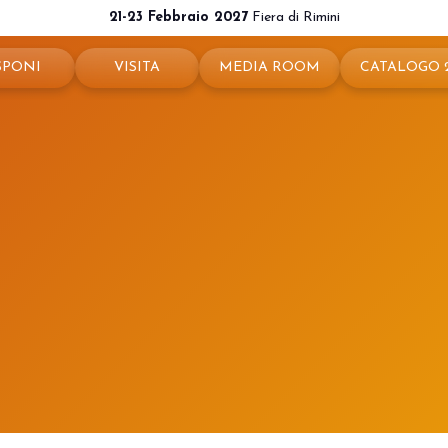
21-23 Febbraio 2027
Fiera di Rimini
SPONI
VISITA
MEDIA ROOM
CATALOGO 
ota il tuo stand
Perché visitare
News e comunicati
ché esporre
Ticket e info
Info e contatti
 utili
Come arrivare
Per accreditarsi
a riservata
Rimini - hotel e informazioni
Servizi per i Media
Download loghi e immagini