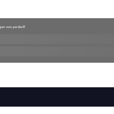
per non perderli!
BEER&FOOD
VISITA
ESPONI