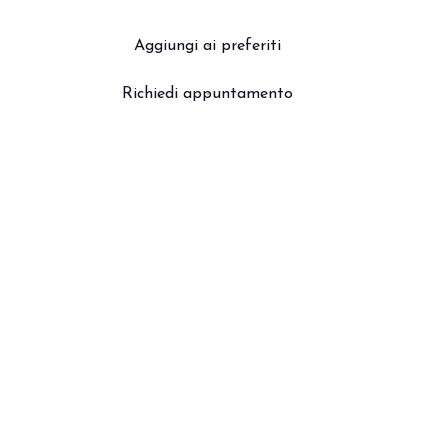
Aggiungi ai preferiti
Richiedi appuntamento
arrow_drop_down
arrow_drop_down
cipa il futuro del foodservice.