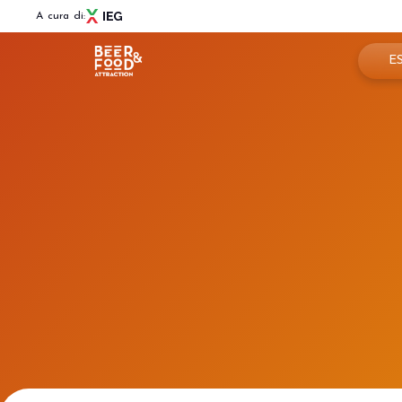
A cura di:
E
Pren
Menù
Per
BEER&FOOD ATTRACTION
Info
Edizione 2027
Settori espositivi
Are
Contatti
Partner e collaborazioni
News
BBTECH EXPO
Edizione 2027
VISITA