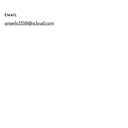
EMAIL
angelo3358@icloud.com
zione Out of Home.
Vivi l’esperienza che anti