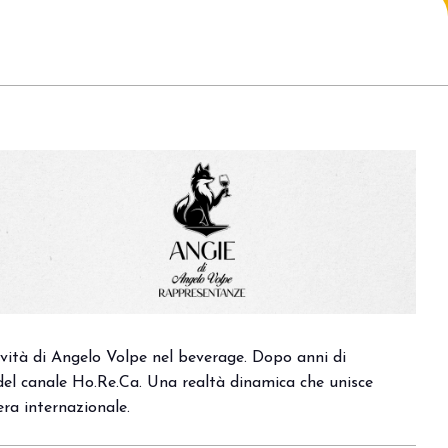
arrow_drop_down
arrow_drop_down
vità di Angelo Volpe nel beverage. Dopo anni di
del canale Ho.Re.Ca. Una realtà dinamica che unisce
era internazionale.
arrow_drop_down