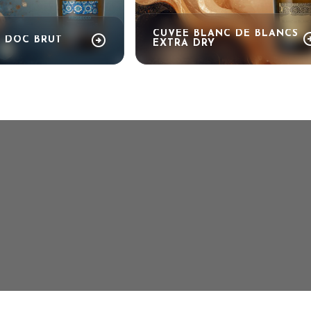
CUVEE BLANC DE BLANCS
arrow_cir
arrow_circle_right
 DOC BRUT
EXTRA DRY
arrow_circle_right
SCOPRI I DETTAGLI