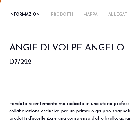
Area riservata
INFORMAZIONI
PRODOTTI
MAPPA
ALLEGATI
Perché visitare
Ticket e info
Richiedi info
Come arrivare
ANGIE DI VOLPE ANGELO
Rimini Hotel e Informazioni
Iscriviti alla newsletter
D7/222
ESPONI
Prenota il tuo stand
Area riservata
Perché esporre
Info utili
Fondata recentemente ma radicata in una storia professio
Orari allestimenti
collaborazione esclusiva per un primario gruppo spagnolo
Digital Ticket
prodotti d’eccellenza e una consulenza d’alto livello, ga
EVENTI E PROGETTI SPECIALI