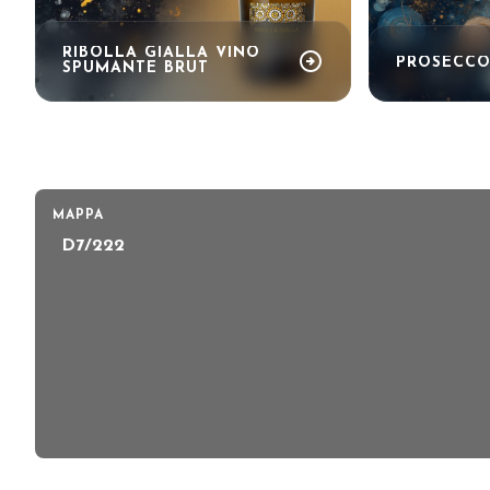
RIBOLLA GIALLA VINO
arrow_circle_right
PROSECCO
SPUMANTE BRUT
MAPPA
D7/222
PRENOTA IL TUO STAND