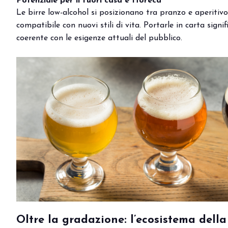
Potenziale per il fuori casa e Horeca
Eventi e aree tematiche
Le birre low-alcohol si posizionano tra pranzo e aperiti
Innovation District
compatibile con nuovi stili di vita. Portarle in carta sign
International Horeca Meeting
coerente con le esigenze attuali del pubblico.
Programma eventi
Eventi espositori
MEDIA ROOM
News e comunicati stampa
Contatti
Per accreditarsi
Servizi per i media
Download loghi e immagini
CATALOGO
Catalogo espositori 2026
Porta il tuo business al centro dell’innova
Oltre la gradazione: l’ecosistema del