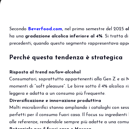
Area riservata
Perché visitare
Ticket e info
Secondo
Beverfood.com
, nel primo semestre del 2025
o
Richiedi info
ha una
gradazione alcolica inferiore al 4%
. Si tratta d
Come arrivare
precedenti, quando questo segmento rappresentava appen
Rimini Hotel e Informazioni
Iscriviti alla newsletter
Perché questa tendenza è strategica
ESPONI
Risposta al trend no/low-alcohol
Prenota il tuo stand
Consumatori, soprattutto appartenenti alla Gen Z e ai M
Area riservata
momenti di “soft pleasure”. Le birre sotto il 4% alcolico 
Perché esporre
leggera e adatta a un consumo più frequente.
Info utili
Diversificazione e innovazione produttiva
Orari allestimenti
Molti microbirrifici stanno ampliando i cataloghi con sess
Digital Ticket
perfetti per il consumo fuori casa. Il focus su ingredienti 
alle referenze, rendendole sempre più adatte a una comun
EVENTI E PROGETTI SPECIALI