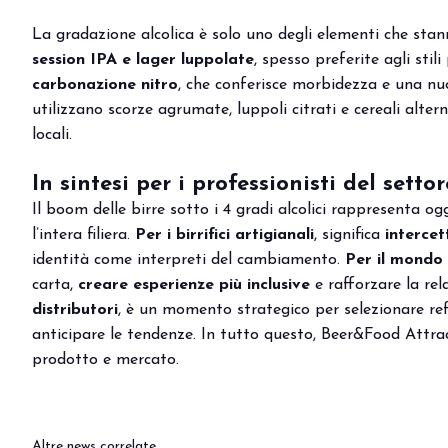
DIVENTA UN ESPOSITORE
La gradazione alcolica è solo uno degli elementi che stanno
session IPA e lager luppolate
, spesso preferite agli stil
carbonazione nitro
, che conferisce morbidezza e una nu
utilizzano scorze agrumate, luppoli citrati e cereali alter
locali.
In sintesi per i professionisti del settor
Il boom delle birre sotto i 4 gradi alcolici rappresenta 
l’intera filiera.
Per i birrifici artigianali
, significa
intercet
identità come interpreti del cambiamento.
Per il mondo
carta,
creare esperienze più inclusive
e rafforzare la rel
distributori
, è un momento strategico per
selezionare re
anticipare le tendenze. In tutto questo, Beer&Food Attrac
prodotto e mercato.
Altre news correlate