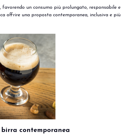
vo, favorendo un consumo più prolungato, responsabile e
ifica offrire una proposta contemporanea, inclusiva e più
zione Out of Home.
Vivi l’esperienza che anti
la birra contemporanea