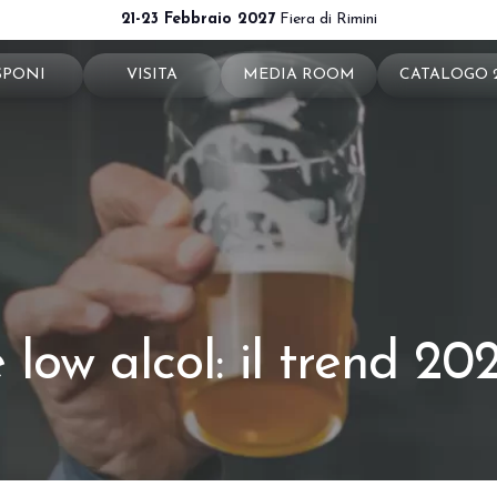
21-23 Febbraio 2027
Fiera di Rimini
SPONI
VISITA
MEDIA ROOM
CATALOGO 
ota il tuo stand
Perché visitare
News e comunicati
ché esporre
Ticket e info
Info e contatti
 utili
Come arrivare
Per accreditarsi
a riservata
Rimini - hotel e informazioni
Servizi per i Media
e low alcol: il trend 2
Download loghi e immagini