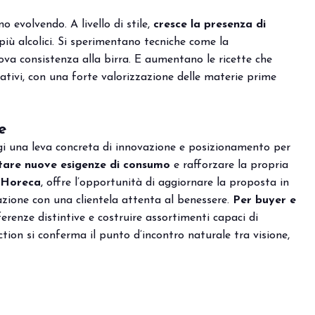
VISITA BEER&FOOD ATTRA
 evolvendo. A livello di stile,
cresce la presenza di
i più alcolici. Si sperimentano tecniche come la
ova consistenza alla birra. E aumentano le ricette che
nativi, con una forte valorizzazione delle materie prime
e
oggi una leva concreta di innovazione e posizionamento per
tare nuove esigenze di consumo
e rafforzare la propria
 Horeca
, offre l’opportunità di aggiornare la proposta in
azione con una clientela attenta al benessere.
Per buyer e
ferenze distintive
e costruire assortimenti capaci di
tion si conferma il punto d’incontro naturale tra visione,