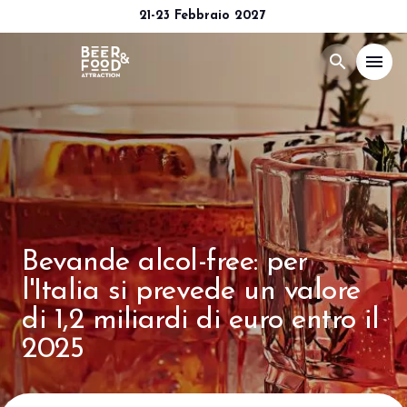
21-23 Febbraio 2027
search
menu
Menù
arrow_right
Esponi
arrow_right
Visita
arrow_right
Bevande alcol-free: per
l'Italia si prevede un valore
Media Room
arrow_right
di 1,2 miliardi di euro entro il
2025
CATALOGO 2026