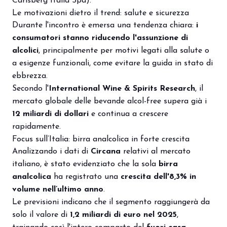
Carlsberg Italia Spa).
Le motivazioni dietro il trend: salute e sicurezza
Durante l'incontro è emersa una tendenza chiara:
i
arrow_circle_right
PRENOTA IL TUO STAND
S
consumatori stanno riducendo l'assunzione di
alcolici
, principalmente per motivi legati alla salute o
a esigenze funzionali, come evitare la guida in stato di
person
AREA RISERVATA VISITATORI
ebbrezza.
Secondo l'
International Wine & Spirits Research
, il
mercato globale delle bevande alcol-free supera già i
IT
EN
A cura di:
12 miliardi di dollari
e continua a crescere
rapidamente.
Focus sull’Italia: birra analcolica in forte crescita
Analizzando i dati di
Circana
relativi al mercato
italiano, è stato evidenziato che la sola
birra
analcolica
ha registrato una
crescita dell'8,3% in
volume nell’ultimo anno
.
Le previsioni indicano che il segmento raggiungerà da
solo il valore di
1,2 miliardi di euro nel 2025
,