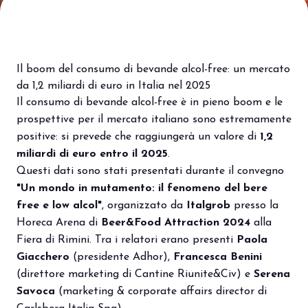
Porta il tuo business al centro
V
dell’innovazione Out of Home.
d
DIVENTA UN ESPOSITORE
V
Il boom del consumo di bevande alcol-free: un mercato
da 1,2 miliardi di euro in Italia nel 2025
Il consumo di bevande alcol-free è in pieno boom e le
prospettive per il mercato italiano sono estremamente
positive: si prevede che raggiungerà un valore di
1,2
miliardi di euro entro il 2025
.
Questi dati sono stati presentati durante il convegno
"Un mondo in mutamento: il fenomeno del bere
free e low alcol"
, organizzato da
Italgrob
presso la
Horeca Arena di
Beer&Food Attraction 2024
alla
Fiera di Rimini. Tra i relatori erano presenti
Paola
Giacchero
(presidente Adhor),
Francesca Benini
(direttore marketing di Cantine Riunite&Civ) e
Serena
Savoca
(marketing & corporate affairs director di