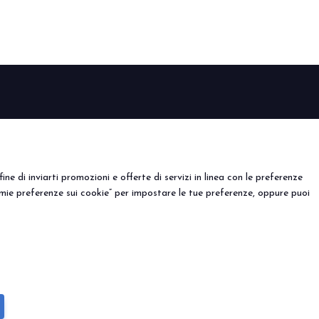
EVENTI
porre
Eventi e progetti speciali
l tuo stand
ine di inviarti promozioni e offerte di servizi in linea con le preferenze
mie preferenze sui cookie” per impostare le tue preferenze, oppure puoi
) - Registro Imprese Rimini e C.F./P.I. 00139440408 - Cap.
y
-
Preferenze Cookie