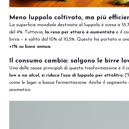
Eventi e aree tematiche
Innovation District
Meno luppolo coltivato, ma più efficie
International Horeca Meeting
La superficie mondiale destinata al luppolo è scesa a 55.7
Programma eventi
del 4%. Tuttavia,
la resa per ettaro è aumentata
e il c
Eventi espositori
birra – è salito dal 10% al 10,5%. Questo ha portato a u
+1% su base annua.
MEDIA ROOM
News e comunicati stampa
Il consumo cambia: salgono le birre lo
Contatti
Una delle cause principali di questa trasformazione è il
Per accreditarsi
low e no alcol, si riduce l’uso di luppolo per ettolitro
("h
Servizi per i media
come le lager a bassa fermentazione. Anche il segmento cr
Download loghi e immagini
aromatico.
CATALOGO
Catalogo espositori 2026
Porta il tuo business al centro dell’innova