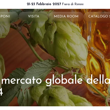
21-23 Febbraio 2027
Fiera di Rimini
SPONI
VISITA
MEDIA ROOM
CATALOGO 
ota il tuo stand
Perché visitare
News e comunicati
ché esporre
Ticket e info
Info e contatti
 utili
Come arrivare
Per accreditarsi
a riservata
Rimini - hotel e informazioni
Servizi per i Media
mercato globale della 
Download loghi e immagini
4