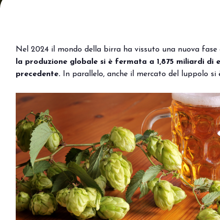
Area riservata
Perché visitare
Ticket e info
Nel 2024 il mondo della birra ha vissuto una nuova fas
Richiedi info
la produzione globale si è fermata a 1,875 miliardi di e
Come arrivare
precedente.
In parallelo, anche il mercato del luppolo si
Rimini Hotel e Informazioni
Iscriviti alla newsletter
ESPONI
Prenota il tuo stand
Area riservata
Perché esporre
Info utili
Orari allestimenti
Digital Ticket
EVENTI E PROGETTI SPECIALI