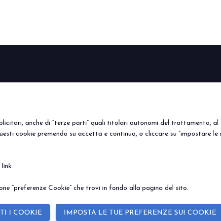
BEER&FOOD
VISITA
ESPONI
Perché visitare
Perché es
ATTRACTION
Edizione 2027
Info utili
Prenota i
Settori espositivi
Area riservata
Info Utili
icitari, anche di “terze parti” quali titolari autonomi del trattamento, al f
Contatti
uesti cookie premendo su accetta e continua, o cliccare su “impostare le 
e
link
.
© 2026
ITALIAN EXHIBITION GROUP SpA - Via Emilia 155, 47921 Rimini (Italy
Soc. 52.214.897 i.v. -
Copyright & disclaimer
-
Privacy Policy
-
Cookie Polic
ne “preferenze Cookie” che trovi in fondo alla pagina del sito.
TI I COOKIE
IMPOSTA LE TUE PREFERENZE SUI COOKIE