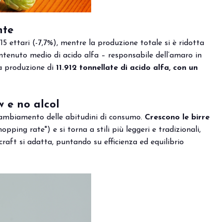
nte
15 ettari (-7,7%), mentre la produzione totale si è ridotta
ontenuto medio di acido alfa – responsabile dell’amaro in
na produzione di
11.912 tonnellate di acido alfa, con un
w e no alcol
 cambiamento delle abitudini di consumo.
Crescono le birre
opping rate") e si torna a stili più leggeri e tradizionali,
aft si adatta, puntando su efficienza ed equilibrio
zione Out of Home.
Vivi l’esperienza che anti