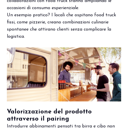
collaborazioni con food truck stanno ampliando le
occasioni di consumo esperienziale.
Un esempio pratico? I locali che ospitano food truck
arrow_circle_right
PRENOTA IL TUO STAND
S
fissi, come pizzerie, creano combinazioni culinarie
spontanee che attirano clienti senza complicare la
logistica.
person
AREA RISERVATA VISITATORI
IT
EN
A cura di:
Valorizzazione del prodotto
attraverso il pairing
Introdurre abbinamenti pensati tra birra e cibo non