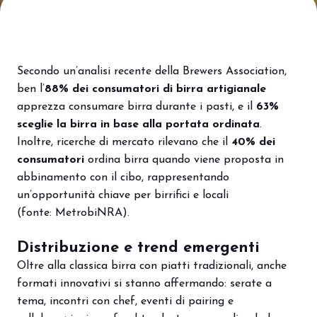
Porta il tuo business al centro
V
dell’innovazione Out of Home.
d
DIVENTA UN ESPOSITORE
V
Secondo un’analisi recente della Brewers Association,
ben l’
88% dei consumatori di birra artigianale
apprezza consumare birra durante i pasti, e il
63%
sceglie la birra in base alla portata ordinata
.
Inoltre, ricerche di mercato rilevano che il
40% dei
consumatori
ordina birra quando viene proposta in
abbinamento con il cibo, rappresentando
un’opportunità chiave per birrifici e locali
(fonte:
Metrobi
NRA
).
Distribuzione e trend emergenti
Oltre alla classica birra con piatti tradizionali, anche
formati innovativi si stanno affermando: serate a
tema, incontri con chef, eventi di pairing e