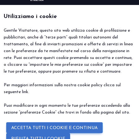
Utilizziamo i cookie
Gentile Visitatore, questo sito web utilizza cookie di profilazione e
BEER&FOOD ATTRACTION
VISITA
pubblicitari, anche di “terze parti” quali titolari autonomi del
Edizione 2027
Perché visitare
trattamento, al fine di inviarti promozioni e offerte di servizi in linea
Settori espositivi
Info utili
Contatti
Area riservata
con le preferenze da te manifestate nel corso della navigazione in
ESPONI
EVENTI
rete. Puoi accettare questi cookie premendo su accetta e continua,
Perché esporre
Eventi e progetti speciali
o cliccare su “impostare le mie preferenze sui cookie” per impostare
Prenota il tuo stand
le tue preferenze, oppure puoi premere su rifiuta e continuare.
Info Utili
Per maggiori informazioni sulla nostra cookie policy clicca sul
seguente
link
.
Puoi modificare in ogni momento le tue preferenze accedendo alla
sezione “preferenze Cookie” che trovi in fondo alla pagina del sito.
© 2026
ITALIAN EXHIBITION GROUP SpA - Via Emilia 155, 47921 Rimini
ACCETTA TUTTI I COOKIE E CONTINUA
(Italy) - Registro Imprese Rimini e C.F./P.I. 00139440408 - Cap. Soc.
52.214.897 i.v. -
Copyright & disclaimer
-
Privacy Policy
-
Cookie
RIFIUTA TUTTI I COOKIE