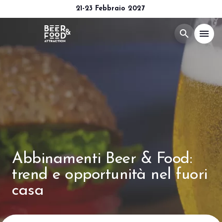
21-23 Febbraio 2027
search
menu
Menù
arrow_right
Esponi
arrow_right
Visita
arrow_right
Abbinamenti Beer & Food:
Media Room
arrow_right
trend e opportunità nel fuori
casa
CATALOGO 2026