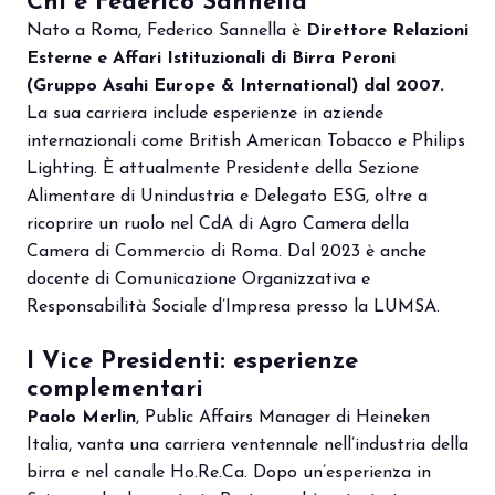
Chi è Federico Sannella
Nato a Roma, Federico Sannella è
Direttore Relazioni
Esterne e Affari Istituzionali di Birra Peroni
arrow_circle_right
PRENOTA IL TUO STAND
S
(Gruppo Asahi Europe & International) dal 2007.
La sua carriera include esperienze in aziende
internazionali come British American Tobacco e Philips
person
AREA RISERVATA VISITATORI
Lighting. È attualmente Presidente della Sezione
Alimentare di Unindustria e Delegato ESG, oltre a
ricoprire un ruolo nel CdA di Agro Camera della
IT
EN
A cura di:
Camera di Commercio di Roma. Dal 2023 è anche
docente di Comunicazione Organizzativa e
Responsabilità Sociale d’Impresa presso la LUMSA.
I Vice Presidenti: esperienze
complementari
Paolo Merlin
, Public Affairs Manager di Heineken
Italia, vanta una carriera ventennale nell’industria della
birra e nel canale Ho.Re.Ca. Dopo un’esperienza in