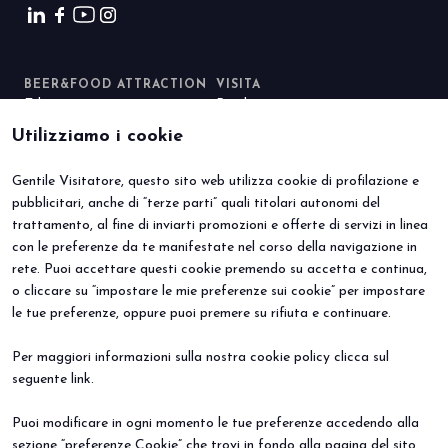
BEER&FOOD ATTRACTION
VISITA
Edizione 2027
Perché visitare
Settori espositivi
Info utili
Utilizziamo i cookie
Contatti
Area riservata
ESPONI
EVENTI
Gentile Visitatore, questo sito web utilizza cookie di profilazione e
Perché esporre
Eventi e progetti speciali
pubblicitari, anche di “terze parti” quali titolari autonomi del
Prenota il tuo stand
Info Utili
trattamento, al fine di inviarti promozioni e offerte di servizi in linea
con le preferenze da te manifestate nel corso della navigazione in
rete. Puoi accettare questi cookie premendo su accetta e continua,
o cliccare su “impostare le mie preferenze sui cookie” per impostare
le tue preferenze, oppure puoi premere su rifiuta e continuare.
Per maggiori informazioni sulla nostra cookie policy clicca sul
seguente
link
.
© 2026
ITALIAN EXHIBITION GROUP SpA - Via Emilia 155, 47921 Rimini
(Italy) - Registro Imprese Rimini e C.F./P.I. 00139440408 - Cap. Soc.
Puoi modificare in ogni momento le tue preferenze accedendo alla
52.214.897 i.v. -
Copyright & disclaimer
-
Privacy Policy
-
Cookie
Policy
-
Preferenze Cookie
sezione “preferenze Cookie” che trovi in fondo alla pagina del sito.