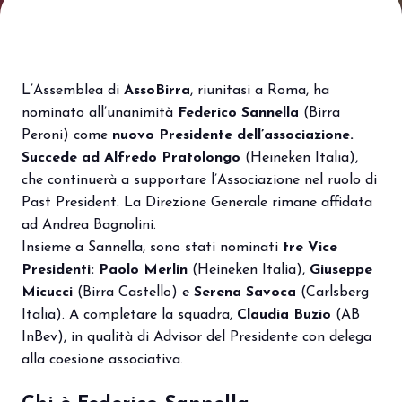
Porta il tuo business al centro
V
dell’innovazione Out of Home.
d
DIVENTA UN ESPOSITORE
V
L’Assemblea di
AssoBirra
, riunitasi a Roma, ha
nominato all’unanimità
Federico Sannella
(Birra
Peroni) come
nuovo Presidente dell’associazione.
Succede ad Alfredo Pratolongo
(Heineken Italia),
che continuerà a supportare l’Associazione nel ruolo di
Past President. La Direzione Generale rimane affidata
ad Andrea Bagnolini.
Insieme a Sannella, sono stati nominati
tre Vice
Presidenti: Paolo Merlin
(Heineken Italia),
Giuseppe
Micucci
(Birra Castello) e
Serena Savoca
(Carlsberg
Italia). A completare la squadra,
Claudia Buzio
(AB
InBev), in qualità di Advisor del Presidente con delega
alla coesione associativa.