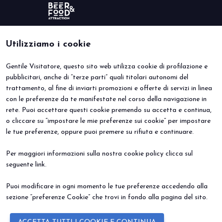
Utilizziamo i cookie
Gentile Visitatore, questo sito web utilizza cookie di profilazione e
BEER&FOOD ATTRACTION
VISITA
pubblicitari, anche di “terze parti” quali titolari autonomi del
Edizione 2027
Perché visitare
trattamento, al fine di inviarti promozioni e offerte di servizi in linea
Settori espositivi
Info utili
Contatti
Area riservata
con le preferenze da te manifestate nel corso della navigazione in
ESPONI
EVENTI
rete. Puoi accettare questi cookie premendo su accetta e continua,
Perché esporre
Eventi e progetti speciali
o cliccare su “impostare le mie preferenze sui cookie” per impostare
Prenota il tuo stand
le tue preferenze, oppure puoi premere su rifiuta e continuare.
Info Utili
Per maggiori informazioni sulla nostra cookie policy clicca sul
seguente
link
.
Puoi modificare in ogni momento le tue preferenze accedendo alla
sezione “preferenze Cookie” che trovi in fondo alla pagina del sito.
© 2026
ITALIAN EXHIBITION GROUP SpA - Via Emilia 155, 47921 Rimini