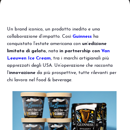
Porta il tuo business al centro
V
dell’innovazione Out of Home.
d
DIVENTA UN ESPOSITORE
V
Un brand iconico, un prodotto inedito e una
collaborazione d’impatto. Così
Guinness
ha
conquistato l’estate americana con
un’edizione
limitata di gelato
, nata
in partnership con
Van
Leeuwen Ice Cream
, tra i marchi artigianali più
apprezzati degli USA. Un’operazione che racconta
l’
innovazione
da più prospettive, tutte rilevanti per
chi lavora nel food & beverage.