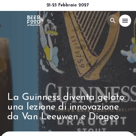
21-23 Febbraio 2027
search
menu
Menù
arrow_right
Esponi
arrow_right
Visita
arrow_right
La Guinness diventa gelato:
Media Room
arrow_right
una lezione di innovazione
da Van Leeuwen e Diageo
CATALOGO 2026