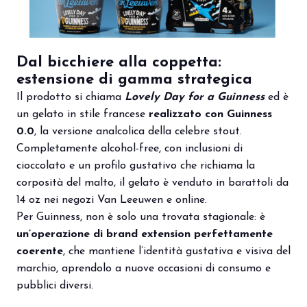
arrow_circle_right
PRENOTA IL TUO STAND
S
Dal bicchiere alla coppetta:
estensione di gamma strategica
Il prodotto si chiama
Lovely Day for a Guinness
ed è
person
AREA RISERVATA VISITATORI
un gelato in stile francese
realizzato con Guinness
0.0
, la versione analcolica della celebre stout.
IT
EN
A cura di:
Completamente alcohol-free, con inclusioni di
cioccolato e un profilo gustativo che richiama la
corposità del malto, il gelato è venduto in barattoli da
14 oz nei negozi Van Leeuwen e online.
Per Guinness, non è solo una trovata stagionale: è
un’operazione di brand extension perfettamente
coerente
, che mantiene l’identità gustativa e visiva del
marchio, aprendolo a nuove occasioni di consumo e
pubblici diversi.